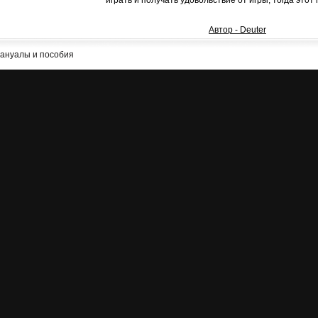
играть и получать удовольствие от игры, тогда этот 
Автор - Deuter
ануалы и пособия