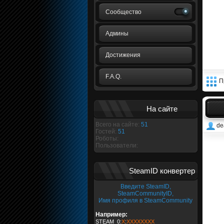
Сообщество
Админы
Достижения
F.A.Q.
П
На сайте
Всего на сайте:
51
de
Гостей:
51
Роботы:
Пользователи:
SteamID конвертер
Введите SteamID,
SteamCommunityID,
Имя профиля в SteamCommunity
Например:
STEAM_0:
X
:
XXXXXXXX