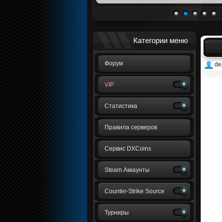
1
2
3
4
5
Категории меню
Форум
de
VIP
Статистика
Правила серверов
Сервис DXCoins
Steam Аккаунты
Counter-Strike Source
Турниры