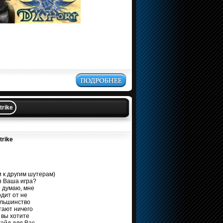
trike
trike
и к другим шутерам)
я Ваша игра?
 думаю, мне
одит от не
ольшинство
итают ничего
 вы хотите