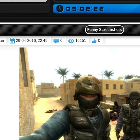
Funny Screenshots
an
29-04-2016, 22:49
0
16151
0