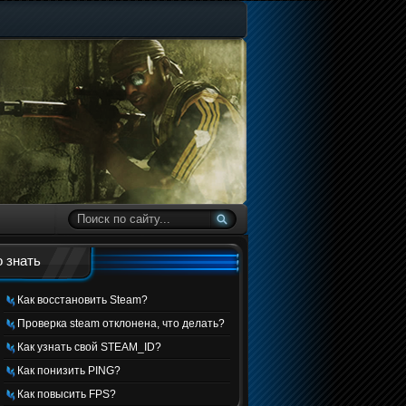
 знать
Как восстановить Steam?
Проверка steam отклонена, что делать?
Как узнать свой STEAM_ID?
Как понизить PING?
Как повысить FPS?