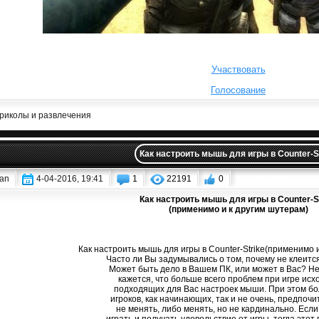
Участвовать
Голосование
риколы и развлечения
Как настроить мышь для игры в Counter-S
an
4-04-2016, 19:41
1
22191
0
Как настроить мышь для игры в Counter-S
(применимо и к другим шутерам)
Как настроить мышь для игры в Counter-Strike(применимо 
Часто ли Вы задумывались о том, почему не клеитс
Может быть дело в Вашем ПК, или может в Вас? Не
кажется, что больше всего проблем при игре исх
подходящих для Вас настроек мыши. При этом б
игроков, как начинающих, так и не очень, предпоч
не менять, либо менять, но не кардинально. Если