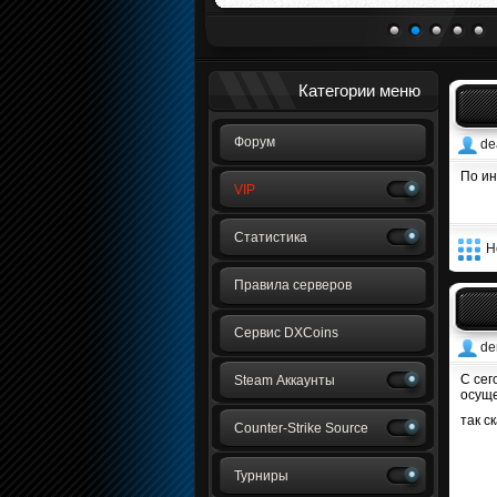
1
2
3
4
5
Категории меню
Форум
de
По ин
VIP
Статистика
Н
Правила серверов
Сервис DXCoins
de
С сег
Steam Аккаунты
осуще
так с
Counter-Strike Source
Турниры