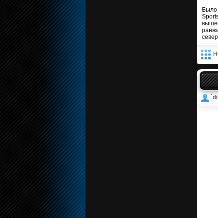
Было 
Spor
выше
ранж
север
Н
`di