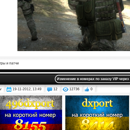
гры и патчи
Изменение в номерах по заказу VIP через
v
19-11-2012, 13:49
12
12736
0