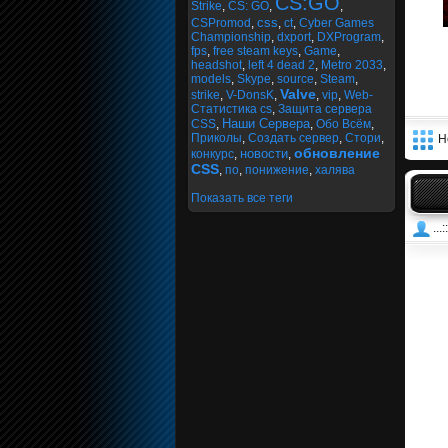
CS:GO
Strike
,
CS: GO
,
,
css
CSPromod
,
,
ct
,
Cyber Games
Championship
,
dxport
,
DXProgram
,
fps
,
free steam keys
,
Game
,
headshot
,
left 4 dead 2
,
Metro 2033
,
models
,
Skype
,
source
,
Steam
,
Valve
strike
,
V-DonsK
,
,
vip
,
Web-
Статистика cs
,
Защита сервера
Наши Сервера
CSS
,
,
Обо Всём
,
Приколы
,
Создать сервер
,
Стори
,
Н
обновление
новости
конкурс
,
,
CSS
,
по
,
понижение
,
халява
Показать все теги
...