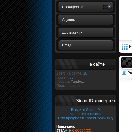
Сообщество
Админы
Достижения
F.A.Q.
Н
На сайте
Pr
Всего на сайте:
30
Гостей:
30
Роботы:
Yandex
,
Пользователи:
SteamID конвертер
Введите SteamID,
SteamCommunityID,
Имя профиля в SteamCommunity
Например:
STEAM_0:
X
:
XXXXXXXX