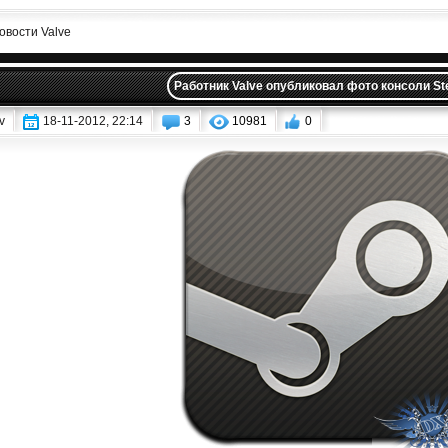
овости Valve
Работник Valve опубликовал фото консоли S
v
18-11-2012, 22:14
3
10981
0