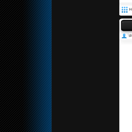
Н
`di