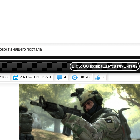
овости нашего портала
В CS: GO возвращается глушитель
o200
23-11-2012, 15:28
9
18070
0