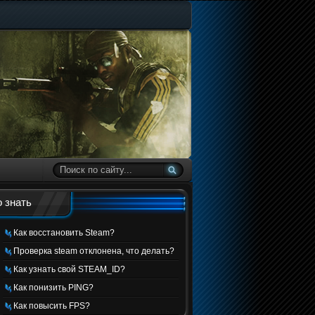
 знать
Как восстановить Steam?
Проверка steam отклонена, что делать?
Как узнать свой STEAM_ID?
Как понизить PING?
Как повысить FPS?