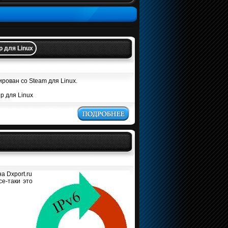
 для Linux
ован со Steam для Linux.
а Dxport.ru
се-таки это