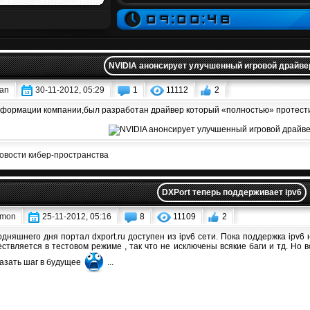
NVIDIA анонсирует улучшенный игровой драйвер
an
30-11-2012, 05:29
1
11112
2
формации компании,был разработан драйвер который «полностью» протестир
овости кибер-пространства
DXPort теперь поддерживает ipv6
mon
25-11-2012, 05:16
8
11109
2
одняшнего дня портал dxport.ru доступен из ipv6 сети. Пока поддержка ipv6 н
ствляется в тестовом режиме , так что не исключены всякие баги и тд. Но в
казать шаг в будущее
...