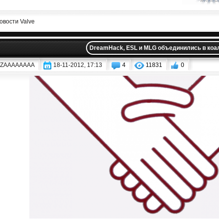
овости Valve
DreamHack, ESL и MLG объединились в коа
AZAAAAAAAA
18-11-2012, 17:13
4
11831
0