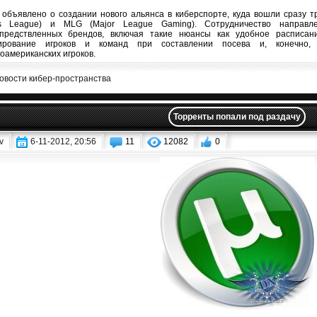
объявлено о создании нового альянса в киберспорте, куда вошли сразу тр
ts League) и MLG (Major League Gaming). Сотрудничество направл
предствленных брендов, включая такие нюансы как удобное расписан
ирование игроков и команд при составлении посева и, конечно, 
оамериканских игроков.
овости кибер-пространства
Торренты попали под раздачу
v
6-11-2012, 20:56
11
12082
0