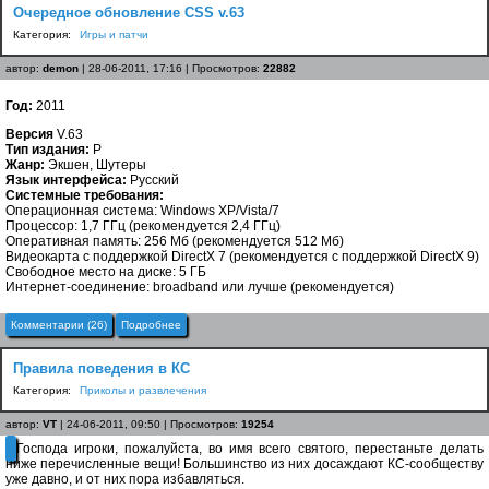
Очередное обновление CSS v.63
Категория:
Игры и патчи
автор:
demon
| 28-06-2011, 17:16 | Просмотров:
22882
Год:
2011
Версия
V.63
Тип издания:
P
Жанр:
Экшен, Шутеры
Язык интерфейса:
Русский
Системные требования:
Операционная система: Windows XP/Vista/7
Процессор: 1,7 ГГц (рекомендуется 2,4 ГГц)
Оперативная память: 256 Мб (рекомендуется 512 Мб)
Видеокарта с поддержкой DirectX 7 (рекомендуется с поддержкой DirectX 9)
Свободное место на диске: 5 ГБ
Интернет-соединение: broadband или лучше (рекомендуется)
Комментарии (26)
Подробнее
Правила поведения в КС
Категория:
Приколы и развлечения
автор:
VT
| 24-06-2011, 09:50 | Просмотров:
19254
Господа игроки, пожалуйста, во имя всего святого, перестаньте делать
ниже перечисленные вещи! Большинство из них досаждают КС-сообществу
уже давно, и от них пора избавляться.