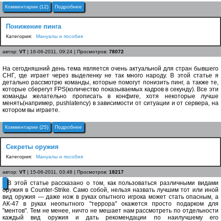
Комментарии (12)
Подробнее
Понижение пинга
Категория:
Мануалы и пособия
автор:
VT
| 16-06-2011, 09:24 | Просмотров:
78072
На сегодняшний день тема является очень актуальной для стран бывшего
СНГ, где играет через выделенку не так много народу. В этой статье я
детально рассмотрю команды, которые помогут понизить пинг, а также те,
которые сберегут FPS(количество показываемых кадров в секунду). Все эти
команды желательно прописать в конфиге, хотя некоторые лучше
менять(например, pushlatency) в зависимости от ситуации и от сервера, на
котором вы играете.
Комментарии (25)
Подробнее
Секреты оружия
Категория:
Мануалы и пособия
автор:
VT
| 15-06-2011, 03:48 | Просмотров:
18217
В этой статье рассказано о том, как пользоваться различными видами
оружия в Counter-Strike. Само собой, нельзя назвать лучшим тот или иной
вид оружия — даже нож в руках опытного игрока может стать опасным, а
АК-47 в руках неопытного "террора" окажется просто подарком для
"ментов". Тем не менее, ничто не мешает нам рассмотреть по отдельности
каждый вид оружия и дать рекомендации по наилучшему его