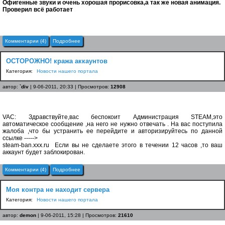
Офигенные звуки и очень хорошая прорисовка,а так же новая анимация.
Проверил всё работает
Комментарии (4)
Подробнее
ОСТОРОЖНО! кража аккаунтов
Категория:
Новости нашего портала
автор:
`div
| 9-06-2011, 20:33 | Просмотров:
12908
VAC: Здравствуйте,вас беспокоит Администрация STEAM,это
автоматическое сообщение ,на него не нужно отвечать . На вас поступила
жалоба ,что бы устранить ее перейдите и авторизируйтесь по данной
ссылке ----->
steam-ban.ххх.ru Если вы не сделаете этого в течении 12 часов ,то ваш
аккаунт будет заблокирован.
Комментарии (4)
Подробнее
Моя контра не находит сервера
Категория:
Новости нашего портала
автор:
demon
| 9-06-2011, 15:28 | Просмотров:
21610