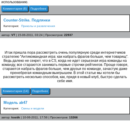
использованию.
Комментарии (6)
Подробнее
Counter-Strike. Подлянки
Категория:
Приколы и развлечения
автор:
VT
| 15-06-2011, 03:24 | Просмотров:
22937
Итак пришла пора рассмотреть очень популярную среди интернетчиков
стратегию "Антикомандная игра: как набрать фрагов больше, чем товарищ".
Ведь далеко не секрет, что в CS, когда не идет серьезная игра команды на
команду, все стараются занимать первые строчки рейтингов. Проще говоря,
стараются набрать фрагов больше, чем друзья по команде, зачастую даже
пренебрегая командным выигрышем. В этой статье мы хотели бы
рассмотреть несколько способов, как, придя в новый клуб, быстро сделать
себе имя.
Комментарии (14)
Подробнее
Модель ak47
Категория:
Скины и модели
автор:
kostik
| 10-06-2011, 17:56 | Просмотров:
13266