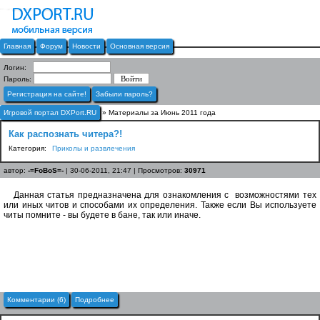
Главная
Форум
Новости
Основная версия
Логин:
Пароль:
Регистрация на сайте!
Забыли пароль?
Игровой портал DXPort.RU
» Материалы за Июнь 2011 года
Как распознать читера?!
Категория:
Приколы и развлечения
автор:
-=FoBoS=-
| 30-06-2011, 21:47 | Просмотров:
30971
Данная статья предназначена для ознакомления с возможностями тех
или иных читов и способами их определения. Также если Вы используете
читы помните - вы будете в бане, так или иначе.
Комментарии (6)
Подробнее