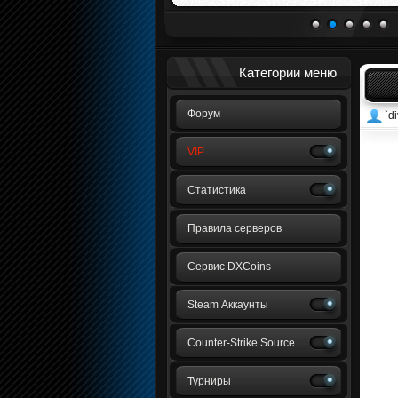
1
2
3
4
5
Категории меню
Форум
`di
VIP
Статистика
Правила серверов
Сервис DXCoins
Steam Аккаунты
Counter-Strike Source
Турниры