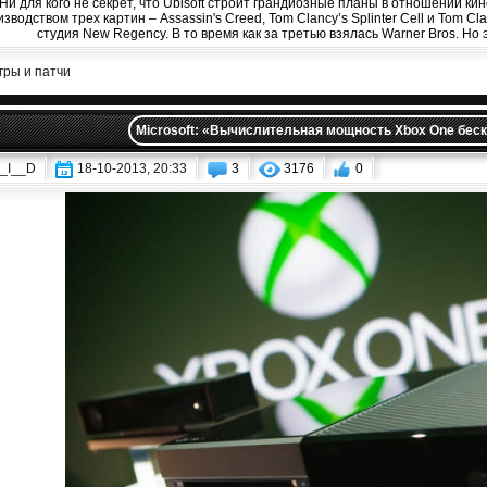
Ни для кого не секрет, что Ubisoft строит грандиозные планы в отношении кин
зводством трех картин – Assassin's Creed, Tom Clancy’s Splinter Cell и Tom C
студия New Regency. В то время как за третью взялась Warner Bros. Но э
гры и патчи
Microsoft: «Вычислительная мощность Xbox One бес
_I__D
18-10-2013, 20:33
3
3176
0