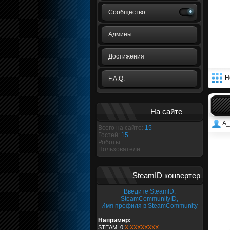
Сообщество
Админы
Достижения
Н
F.A.Q.
На сайте
A_
Всего на сайте:
15
Гостей:
15
Роботы:
Пользователи:
SteamID конвертер
Введите SteamID,
SteamCommunityID,
Имя профиля в SteamCommunity
Например:
STEAM_0:
X
:
XXXXXXXX