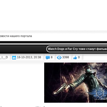
овости нашего портала
Watch Dogs и Far Cry тоже станут филь
_I__D
18-10-2013, 20:38
8
3398
0