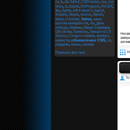
CS:GO
css
cs
,
,
CSPromod
,
,
css
linux
,
ct
,
dxport
,
DXProgram
,
FACEIT
,
fps
,
Game
,
left 4 dead 2
,
log1st
,
models
,
Skype
,
source
,
Steam
,
Valve
strike
,
V-DonsK
,
,
valve
против конкурентов
,
vip
,
День
Наши Сервера
победы
,
Мувики
,
,
Обо Всём
,
Приколы
,
Прицел в CS
Несмо
Source
,
Создать сервер
,
конкурс
,
амери
обновление CSS
новости
,
,
по
,
актив
подарки
,
скины
,
халява
Н
Показать все теги
To