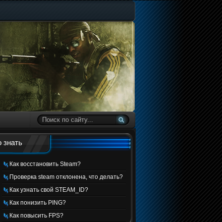
 знать
Как восстановить Steam?
Проверка steam отклонена, что делать?
Как узнать свой STEAM_ID?
Как понизить PING?
Как повысить FPS?