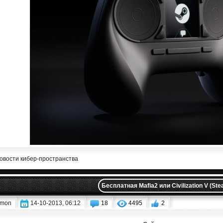
овости кибер-пространства
Бесплатная Mafia2 или Civilization V (Ste
mon
14-10-2013, 06:12
18
4495
2