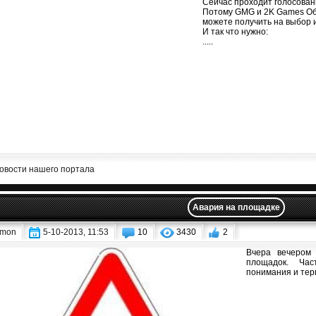
Сейчас проходит голосован
Потому GMG и 2K Games Объ
можете получить на выбор 
И так что нужно:
.....
овости нашего портала
Авария на площадке
mon
5-10-2013, 11:53
10
3430
2
Вчера вечером
площадок. Час
понимания и терп