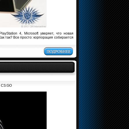
yStation 4, Microsoft уверяет, что новая
ак так? Все просто: корпорация собирается
V, CS:GO