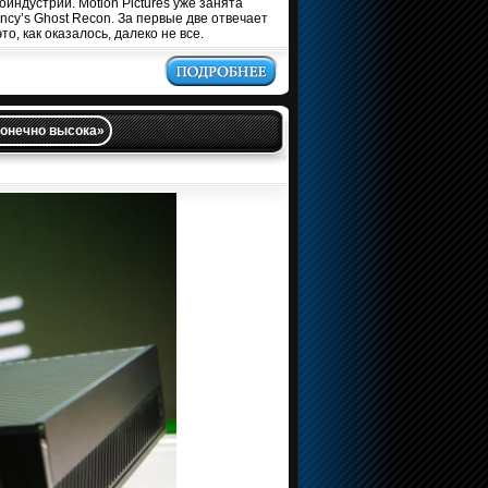
оиндустрии. Motion Pictures уже занята
lancy’s Ghost Recon. За первые две отвечает
то, как оказалось, далеко не все.
конечно высока»