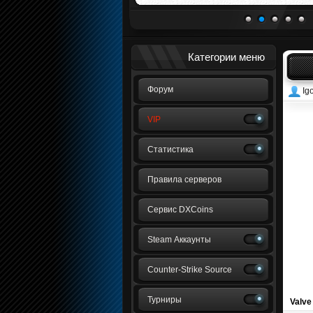
1
2
3
4
5
Категории меню
Форум
Ig
VIP
Статистика
Правила серверов
Сервис DXCoins
Steam Аккаунты
Counter-Strike Source
Турниры
Valve