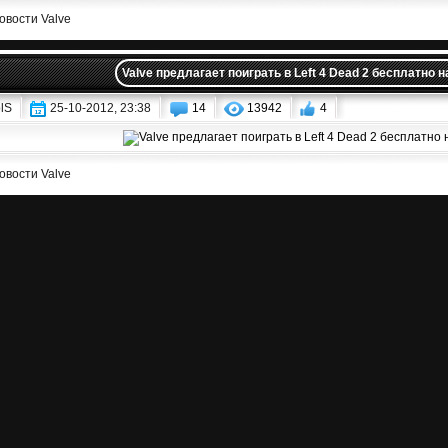
овости Valve
Valve предлагает поиграть в Left 4 Dead 2 бесплатно 
lS
25-10-2012, 23:38
14
13942
4
овости Valve