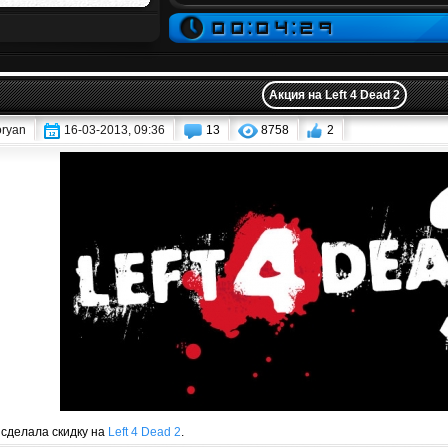
Акция на Left 4 Dead 2
oryan
16-03-2013, 09:36
13
8758
2
сделала скидку на
Left 4 Dead 2
.