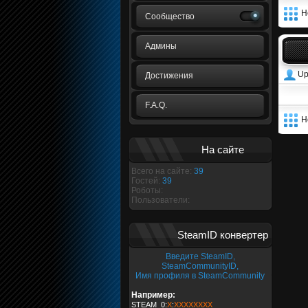
Н
Сообщество
Админы
Up
Достижения
F.A.Q.
Н
На сайте
Всего на сайте:
39
Гостей:
39
Роботы:
Пользователи:
SteamID конвертер
Введите SteamID,
SteamCommunityID,
Имя профиля в SteamCommunity
Например:
STEAM_0:
X
:
XXXXXXXX