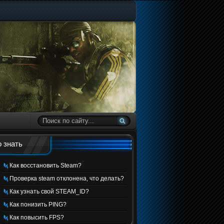
 знать
Как восстановить Steam?
Проверка steam отклонена, что делать?
Как узнать свой STEAM_ID?
Как понизить PING?
Как повысить FPS?