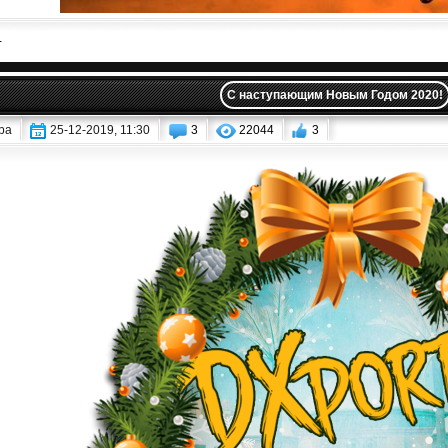
-
C наступающим Новым Годом 2020!
ba
25-12-2019, 11:30
3
22044
3