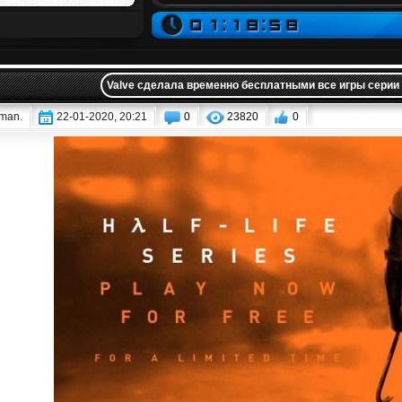
Valve сделала временно бесплатными все игры серии H
iman.
22-01-2020, 20:21
0
23820
0