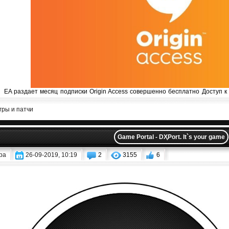
EA раздает месяц подписки Origin Access совершенно бесплатно Доступ к 
гры и патчи
Game Portal - DҲPort. It`s your game
ba
26-09-2019, 10:19
2
3155
6