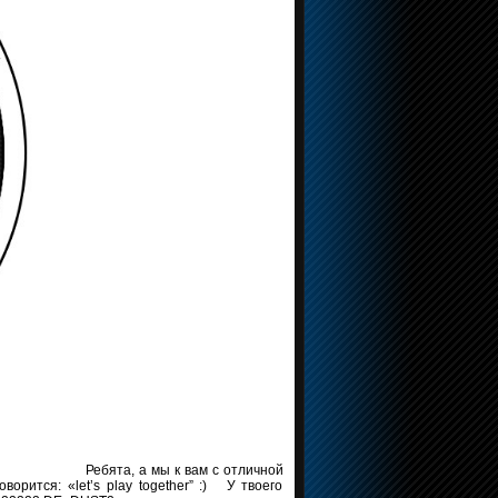
Ребята, а мы к вам с отличной
орится: «let’s play together” :) У твоего