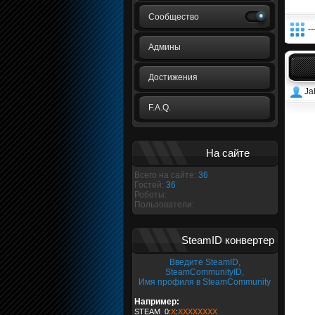
Сообщество
--
Админы
Достижения
Ja
F.A.Q.
На сайте
Всего на сайте:
36
Гостей:
36
Роботы:
Пользователи:
SteamID конвертер
Введите SteamID,
SteamCommunityID,
Имя профиля в SteamCommunity
Например:
STEAM_0:
X
:
XXXXXXXX