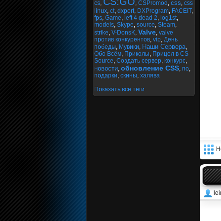
CS:GO
css
cs
,
,
CSPromod
,
,
css
linux
,
ct
,
dxport
,
DXProgram
,
FACEIT
,
fps
,
Game
,
left 4 dead 2
,
log1st
,
models
,
Skype
,
source
,
Steam
,
Valve
strike
,
V-DonsK
,
,
valve
против конкурентов
,
vip
,
День
Наши Сервера
победы
,
Мувики
,
,
Обо Всём
,
Приколы
,
Прицел в CS
Source
,
Создать сервер
,
конкурс
,
обновление CSS
новости
,
,
по
,
подарки
,
скины
,
халява
Показать все теги
Н
le