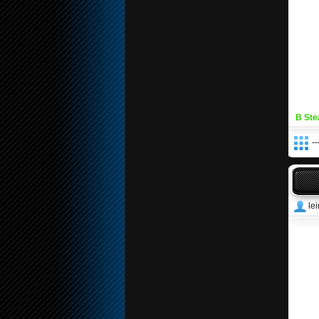
В Ste
--
le