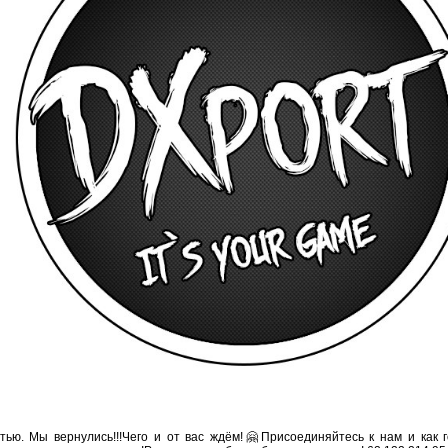
тью. Мы вернулись!!!Чего и от вас ждём!🤗Присоединяйтесь к нам и как гов