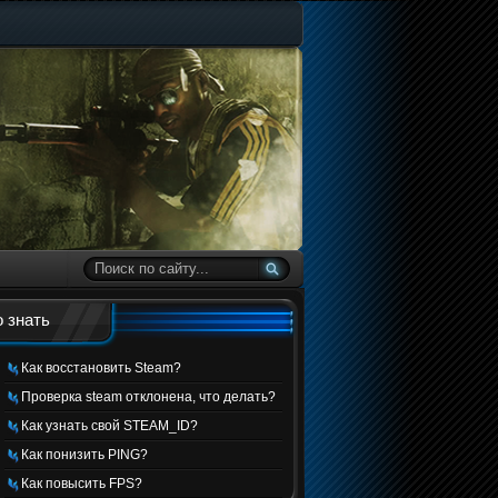
 знать
Как восстановить Steam?
Проверка steam отклонена, что делать?
Как узнать свой STEAM_ID?
Как понизить PING?
Как повысить FPS?