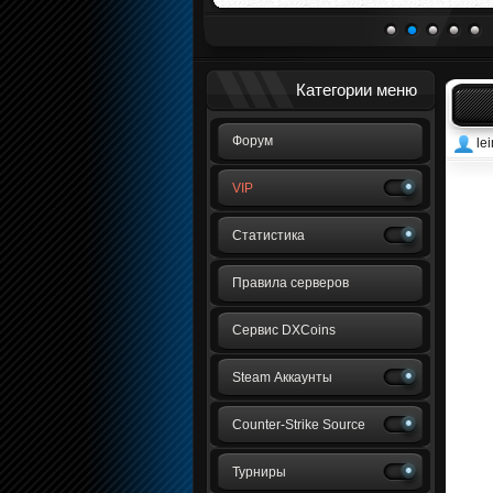
1
2
3
4
5
Категории меню
Форум
le
VIP
Статистика
Правила серверов
Сервис DXCoins
Steam Аккаунты
Counter-Strike Source
Турниры