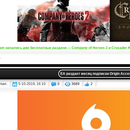
am начались две бесплатные раздачи — Company of Heroes 2 и Crusader Kin
-
EA раздает месяц подписки Origin Acce
iman.
5-10-2019, 16:10
0
3689
2