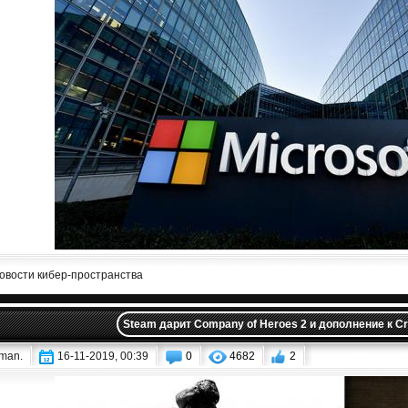
овости кибер-пространства
Steam дарит Company of Heroes 2 и дополнение к Cr
iman.
16-11-2019, 00:39
0
4682
2