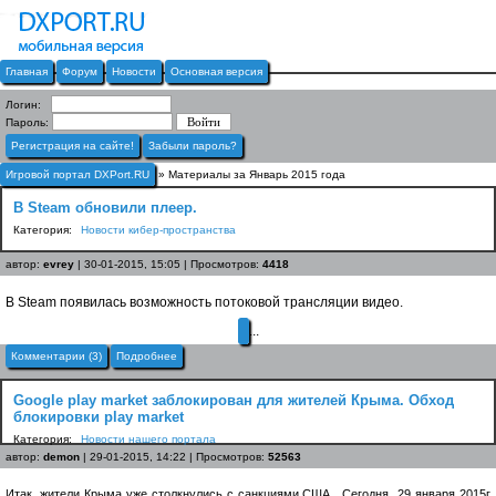
Главная
Форум
Новости
Основная версия
Логин:
Пароль:
Регистрация на сайте!
Забыли пароль?
Игровой портал DXPort.RU
» Материалы за Январь 2015 года
В Steam обновили плеер.
Категория:
Новости кибер-пространства
автор:
evrey
| 30-01-2015, 15:05 | Просмотров:
4418
В Steam появилась возможность потоковой трансляции видео.
...
Комментарии (3)
Подробнее
Google play market заблокирован для жителей Крыма. Обход
блокировки play market
Категория:
Новости нашего портала
автор:
demon
| 29-01-2015, 14:22 | Просмотров:
52563
Итак, жители Крыма уже столкнулись с санкциями США . Сегодня 29 января 2015г