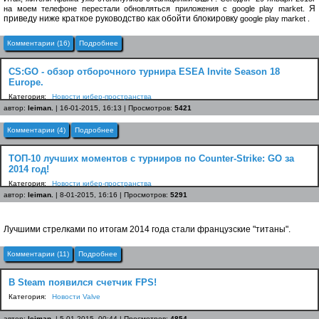
Я
на моем телефоне перестали обновляться приложения с google play market.
приведу ниже краткое руководство как обойти блокировку
google
play
market
.
Комментарии (16)
Подробнее
CS:GO - обзор отборочного турнира ESEA Invite Season 18
Europe.
Категория:
Новости кибер-пространства
автор:
leiman.
| 16-01-2015, 16:13 | Просмотров:
5421
Комментарии (4)
Подробнее
ТОП-10 лучших моментов с турниров по Counter-Strike: GO за
2014 год!
Категория:
Новости кибер-пространства
автор:
leiman.
| 8-01-2015, 16:16 | Просмотров:
5291
Лучшими стрелками по итогам 2014 года стали французские "титаны".
Комментарии (11)
Подробнее
В Steam появился счетчик FPS!
Категория:
Новости Valve
автор:
leiman.
| 5-01-2015, 00:44 | Просмотров:
4854