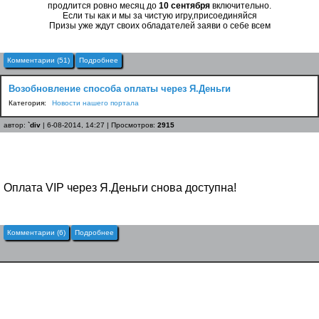
продлится ровно месяц до
10 сентября
включительно.
Если ты как и мы за чистую игру,присоединяйся
Призы уже ждут своих обладателей
заяви о себе всем
Комментарии (51)
Подробнее
Возобновление способа оплаты через Я.Деньги
Категория:
Новости нашего портала
автор:
`div
| 6-08-2014, 14:27 | Просмотров:
2915
Оплата VIP через Я.Деньги снова доступна!
Комментарии (6)
Подробнее