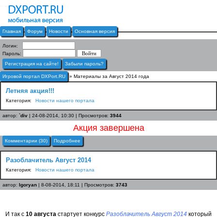
Главная
Форум
Новости
Основная версия
Логин:
Пароль:
Регистрация на сайте!
Забыли пароль?
Игровой портал DXPort.RU
» Материалы за Август 2014 года
Летняя акция!!!
Категория:
Новости нашего портала
автор:
`div
| 24-08-2014, 10:30 | Просмотров:
3944
Акция завершена
Комментарии (30)
Подробнее
Разоблачитель Август 2014
Категория:
Новости нашего портала
автор:
Igoryan
| 8-08-2014, 18:11 | Просмотров:
3743
И так с
10 августа
стартует конкурс
Разоблачитель Август 2014
который