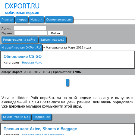
Главная
Форум
Новости
Основная версия
Логин:
Пароль:
Регистрация на сайте!
Забыли пароль?
Игровой портал DXPort.RU
» Материалы за Март 2012 года
Обновление CS:GO
Категория:
Новости Valve
автор:
DXport
| 31-03-2012, 11:34 | Просмотров:
17987
Valve и Hidden Path поработали на этой недели на славу и выпустили
еженедельный CS:GO бета-патч на день раньше, чем очень обрадовали
уже довольно большое коммьюнити этой игры.
Комментарии (15)
Подробнее
Превью карт Aztec, Shoots и Baggage
Категория:
Новости кибер-пространства