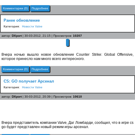
Комментарии (0)
Подробнее
Ранее обновление
Категория:
Новости Valve
автор:
DXport
| 30-03-2012, 21:15 | Просмотров:
10207
Вчера ночью вышло новое обновление Counter Strike: Global Offensive,
которое принесло нам много всего интересного.
Комментарии (0)
Подробнее
CS: GO получает Арсенал
Категория:
Новости Valve
автор:
DXport
| 30-03-2012, 20:39 | Просмотров:
10610
Вчера представитель компании Valve, Даг Ломбарди, сообщил, что в игре cs
go будет представлен новый режим игры арсенал.