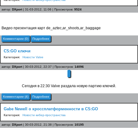
автор:
DXport
| 31-03-2012, 11:06 | Просмотров:
9524
Видео презентация карт de_aztec,ar_shoots,ar_baggage
Комментарии (0)
Подробнее
CS:GO ключи
Категория:
Новости Valve
автор:
DXport
| 30-03-2012, 22:37 | Просмотров:
14096
Сегодня в 22:30 Valve раздала новую партию ключей.
Комментарии (4)
Подробнее
Gabe Newell о кроссплатформенности в CS:GO
Категория:
Новости кибер-пространства
автор:
DXport
| 30-03-2012, 21:38 | Просмотров:
10195