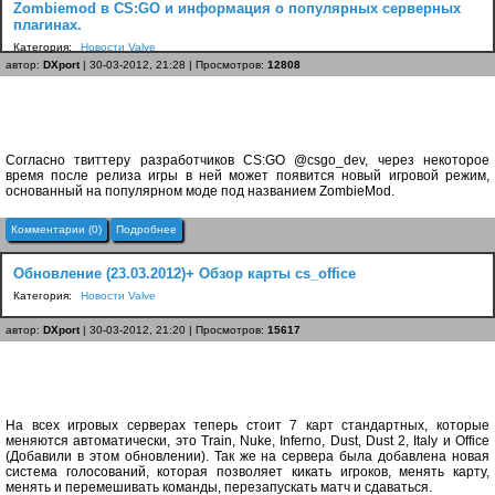
Zombiemod в CS:GO и информация о популярных серверных
плагинах.
Категория:
Новости Valve
автор:
DXport
| 30-03-2012, 21:28 | Просмотров:
12808
Согласно твиттеру разработчиков CS:GO @csgo_dev, через некоторое
время после релиза игры в ней может появится новый игровой режим,
основанный на популярном моде под названием ZombieMod.
Комментарии (0)
Подробнее
Обновление (23.03.2012)+ Обзор карты cs_office
Категория:
Новости Valve
автор:
DXport
| 30-03-2012, 21:20 | Просмотров:
15617
На всех игровых серверах теперь стоит 7 карт стандартных, которые
меняются автоматически, это Train, Nuke, Inferno, Dust, Dust 2, Italy и Office
(Добавили в этом обновлении). Так же на сервера была добавлена новая
система голосований, которая позволяет кикать игроков, менять карту,
менять и перемешивать команды, перезапускать матч и сдаваться.