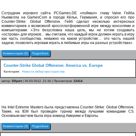
Сотрудник игрового сайта PCGames.DE «поймал» главу Valve Гейба
Ньювелла на GamesCom в городе Кёльн, Германия, и спросил его про
Counter-Strike: Global Offensive. Гейб сделал несколько интересных
комментариев о возможной кроссплатформенной игре между консолями и
компьютерами: «Это безусловна наша цель, мы не хотим создавать
«острова» для игроков… мы считаем, что каждый игрок должен играть в игру
как часть сообщества, неважно на каком устройстве… это часть нашей
задачи, позволить игрокам играть в любимые игры на разных устройствах».
Комментарии (0)
Подробнее
Counter-Strike Global Offensive: America vs. Europe
Категория:
Новости кибер-пространства
автор:
DXport
| 30-03-2012, 21:34 | Просмотров:
12414
На Intel Extreme Masters была представлена Counter-Strike: Global Offensive.
Также, на IEM был проведён турнир между лучшими командами CS.
Основным матчем была игра команд Америки и Европы.
Комментарии (3)
Подробнее