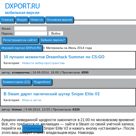
Главная
Форум
Новости
Основная версия
Логин:
Пароль:
Регистрация на сайте!
Забыли пароль?
Игровой портал DXPort.RU
» Материалы за Июнь 2014 года
10 лучших моментов Dreamhack Summer по CS:GO
Категория:
Новости кибер-пространства
автор:
атаманочка
| 24-06-2014, 18:00 | Просмотров:
4590
Комментарии (13)
Подробнее
В Steam дарят тактический шутер Sniper Elite V2
Категория:
Игры и патчи
автор:
leiman.
| 5-06-2014, 13:55 | Просмотров:
6320
Аукцион невиданной щедрости закончится в 21:00 по московскому времени!
Всё, что требуется от желающих — зайти в Steam со своей учётной записи,
перейти на
страничку
Sniper Elite V2 и нажать кнопку «установить». После
этого ваш аккаунт станет владельцем игры. Навсегда.