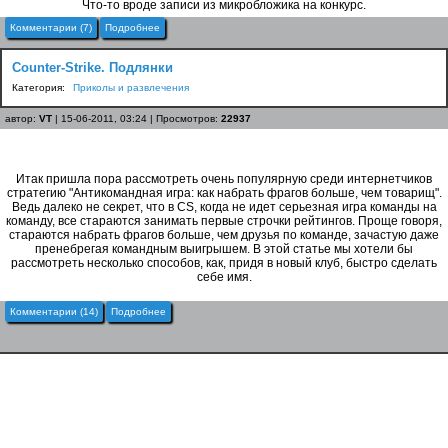
Что-то вроде записи из микробложика на конкурс.
Комментарии (7)
Подробнее
Counter-Strike. Подлянки
Категория:
Приколы и развлечения
автор:
VT
| 15-06-2011, 03:24 | Просмотров:
22937
Итак пришла пора рассмотреть очень популярную среди интернетчиков
стратегию "Антикомандная игра: как набрать фрагов больше, чем товарищ".
Ведь далеко не секрет, что в CS, когда не идет серьезная игра команды на
команду, все стараются занимать первые строчки рейтингов. Проще говоря,
стараются набрать фрагов больше, чем друзья по команде, зачастую даже
пренебрегая командным выигрышем. В этой статье мы хотели бы
рассмотреть несколько способов, как, придя в новый клуб, быстро сделать
себе имя.
Комментарии (14)
Подробнее