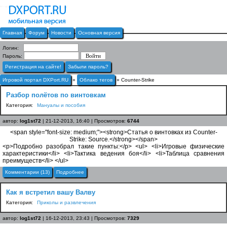
Главная
Форум
Новости
Основная версия
Логин:
Пароль:
Регистрация на сайте!
Забыли пароль?
Игровой портал DXPort.RU
»
Облако тегов
» Counter-Strike
Разбор полётов по винтовкам
Категория:
Мануалы и пособия
автор:
log1st72
| 21-12-2013, 16:40 | Просмотров:
6744
<span style="font-size: medium;"><strong>Статья о винтовках из Counter-
Strike: Source.</strong></span>
<p>Подробно разобрал такие пункты:</p> <ul> <li>Игровые физические
характеристики</li> <li>Тактика ведения боя</li> <li>Таблица сравнения
преимуществ</li> </ul>
Комментарии (13)
Подробнее
Как я встретил вашу Валву
Категория:
Приколы и развлечения
автор:
log1st72
| 16-12-2013, 23:43 | Просмотров:
7329