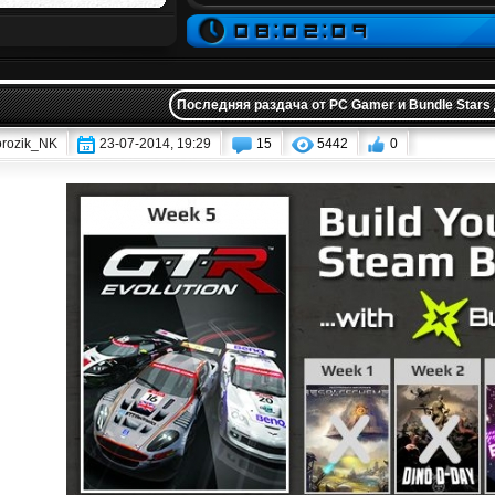
Последняя раздача от PC Gamer и Bundle Stars
rozik_NK
23-07-2014, 19:29
15
5442
0