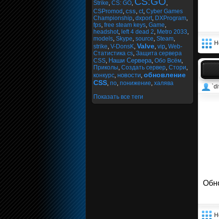
CS:GO
Strike
,
CS: GO
,
,
css
CSPromod
,
,
ct
,
Cyber Games
Championship
,
dxport
,
DXProgram
,
fps
,
free steam keys
,
Game
,
headshot
,
left 4 dead 2
,
Metro 2033
,
models
,
Skype
,
source
,
Steam
,
Н
Valve
strike
,
V-DonsK
,
,
vip
,
Web-
Статистика cs
,
Защита сервера
Наши Сервера
CSS
,
,
Обо Всём
,
Приколы
,
Создать сервер
,
Стори
,
обновление
новости
конкурс
,
,
CSS
,
по
,
понижение
,
халява
`di
Показать все теги
Обн
Н