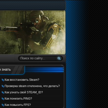
 знать
Как восстановить Steam?
Проверка steam отклонена, что делать?
Как узнать свой STEAM_ID?
Как понизить PING?
Как повысить FPS?