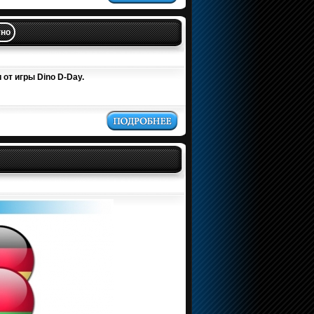
тно
 от игры Dino D-Day.