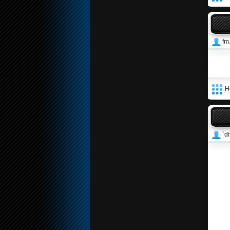
fm
Н
`di