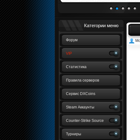
1
2
3
4
5
Категории меню
Форум
Mo
VIP
Статистика
Правила серверов
Сервис DXCoins
Steam Аккаунты
Counter-Strike Source
Турниры