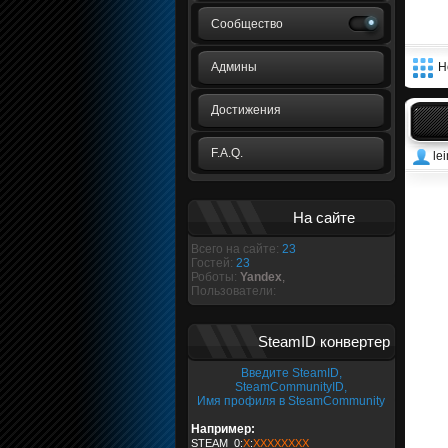
Сообщество
Админы
Н
Достижения
F.A.Q.
le
На сайте
Всего на сайте:
23
Гостей:
23
Роботы:
Yandex
,
Пользователи:
SteamID конвертер
Введите SteamID,
SteamCommunityID,
Имя профиля в SteamCommunity
Например:
STEAM_0:
X
:
XXXXXXXX