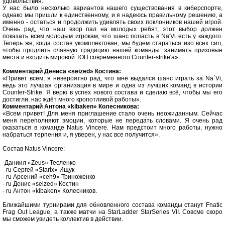
удовольствия.
У нас было несколько вариантов нашего существования в киберспорте,
однако мы пришли к единственному, и я надеюсь правильному решению, а
именно - остаться и продолжить удивлять своих поклонников нашей игрой.
Очень рад, что наш взор пал на молодых ребят, этот выбор должен
показать всем молодым игрокам, что шанс попасть в Na'Vi есть у каждого.
Теперь же, когда состав укомплектован, мы будем стараться изо всех сил,
чтобы продлить славную традицию нашей команды: занимать призовые
места и входить мировой ТОП современного Counter-strike'a».
Комментарий Дениса «seized» Костина:
«Привет всем, я невероятно рад, что мне выдался шанс играть за Na`Vi,
ведь это лучшая организация в мире и одна из лучших команд в истории
Counter-Strike. Я верю в успех нового состава и сделаю всё, чтобы мы его
достигли, нас ждёт много кропотливой работы».
Комментарий Антона «kibaken» Колесникова:
«Всем привет! Для меня приглашение стало очень неожиданным. Сейчас
меня переполняют эмоции, которые не передать словами. Я очень рад
оказаться в команде Natus Vincere. Нам предстоит много работы, нужно
набраться терпения и, я уверен, у нас все получится».
Состав Natus Vincere:
-Даниил «Zeus» Тесленко
- ru Сергей «Starix» Ищук
- ru Арсений «ceh9» Триноженко
- ru Денис «seized» Костин
- ru Антон «kibaken» Колесников.
Ближайшими турнирами для обновленного состава команды станут Fnatic
Frag Out League, а также матчи на StarLadder StarSeries VII. Совсме скоро
мы сможем увидеть коллектив в действии.