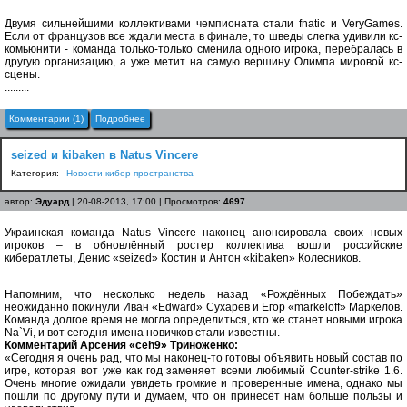
Двумя сильнейшими коллективами чемпионата стали fnatic и VeryGames.
Если от французов все ждали места в финале, то шведы слегка удивили кс-
комьюнити - команда только-только сменила одного игрока, перебралась в
другую организацию, а уже метит на самую вершину Олимпа мировой кс-
сцены.
.........
Комментарии (1)
Подробнее
seized и kibaken в Natus Vincere
Категория:
Новости кибер-пространства
автор:
Эдуард
| 20-08-2013, 17:00 | Просмотров:
4697
Украинская команда Natus Vincere наконец анонсировала своих новых
игроков – в обновлённый ростер коллектива вошли российские
кибератлеты, Денис «seized» Костин и Антон «kibaken» Колесников.
Напомним, что несколько недель назад «Рождённых Побеждать»
неожиданно покинули Иван «Edward» Сухарев и Егор «markeloff» Маркелов.
Команда долгое время не могла определиться, кто же станет новыми игрока
Na`Vi, и вот сегодня имена новичков стали известны.
Комментарий Арсения «ceh9» Триноженко:
«Cегодня я очень рад, что мы наконец-то готовы объявить новый состав по
игре, которая вот уже как год заменяет всеми любимый Counter-strike 1.6.
Очень многие ожидали увидеть громкие и проверенные имена, однако мы
пошли по другому пути и думаем, что он принесёт нам больше пользы и