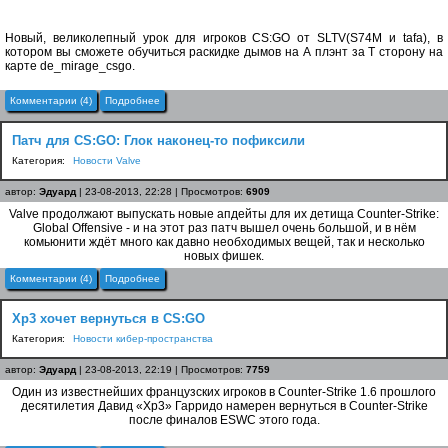
Новый, великолепный урок для игроков CS:GO от SLTV(S74M и tafa), в
котором вы сможете обучиться раскидке дымов на А плэнт за T сторону на
карте de_mirage_csgo.
Комментарии (4)
Подробнее
Патч для CS:GO: Глок наконец-то пофиксили
Категория:
Новости Valve
автор:
Эдуард
| 23-08-2013, 22:28 | Просмотров:
6909
Valve продолжают выпускать новые апдейты для их детища Counter-Strike:
Global Offensive - и на этот раз патч вышел очень большой, и в нём
комьюнити ждёт много как давно необходимых вещей, так и несколько
новых фишек.
Комментарии (4)
Подробнее
Xp3 хочет вернуться в CS:GO
Категория:
Новости кибер-пространства
автор:
Эдуард
| 23-08-2013, 22:19 | Просмотров:
7759
Один из известнейших французских игроков в Counter-Strike 1.6 прошлого
десятилетия Давид «Xp3» Гарридо намерен вернуться в Counter-Strike
после финалов ESWC этого года.