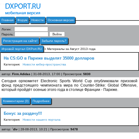
Главная
Форум
Новости
Основная версия
Логин:
Пароль:
Регистрация на сайте!
Забыли пароль?
Игровой портал DXPort.RU
» Материалы за Август 2013 года
На CS:GO в Париже выделят 35000 долларов
Категория:
Новости кибер-пространства
автор:
Firm.Adidas
| 31-08-2013, 17:00 | Просмотров:
5830
Сегодня оргкомитет Electronic Sports World Cup опубликовали призовой
фонд предстоящего чемпионата мира по Counter-Strike: Global Offensive,
который пройдёт осенью этого года в столице Франции - Париже.
Комментарии (3)
Подробнее
Бонус за раздачу!!!
Категория:
Новости нашего портала
автор:
`div
| 28-08-2013, 10:21 | Просмотров:
9478