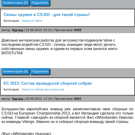
Комментарии (0)
Подробнее
Скины оружия в CS:GO - для твоей страны!
Категория:
Новости Valve
автор:
Эдуард
| 22-08-2013, 01:21 | Просмотров:
6935
Довольно интересную работку для энтузиастов подкинули Valve с
последним апдейтом CS:GO - теперь знающие люди могут делать
собственные скины оружия, и одним из первых этим занялся некто
BATISTUTA9.
Комментарии (9)
Подробнее
EC 2013: Состав ирландской сборной собран
Категория:
Новости кибер-пространства
автор:
Эдуард
| 20-08-2013, 17:15 | Просмотров:
5691
Большинство европейских команд уже укомплектовали свои сборные по
CS:GO на European Championship 2013, а вот Ирландия сделала это только
сейчас. Главной «звездой» их сборной является Фил «Whindanski» Николас
из команды Vikings. Именно он и собирал сборную команду своей страны.
(Фил «Whindanski» Николас)