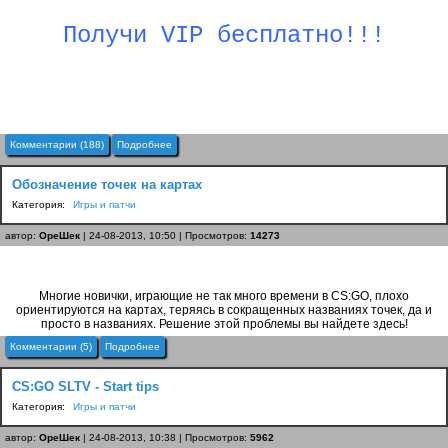
Получи VIP бесплатно!!!
Комментарии (188)
Подробнее
Обозначение точек на картах
Категория:
Игры и патчи
автор:
ОреШек
| 24-08-2013, 10:50 | Просмотров:
14273
Многие новички, играющие не так много времени в CS:GO, плохо
ориентируются на картах, теряясь в сокращенных названиях точек, да и
просто в названиях. Решение этой проблемы вы найдете здесь!
Комментарии (5)
Подробнее
CS:GO SLTV - Start tips
Категория:
Игры и патчи
автор:
ОреШек
| 24-08-2013, 10:38 | Просмотров:
5962