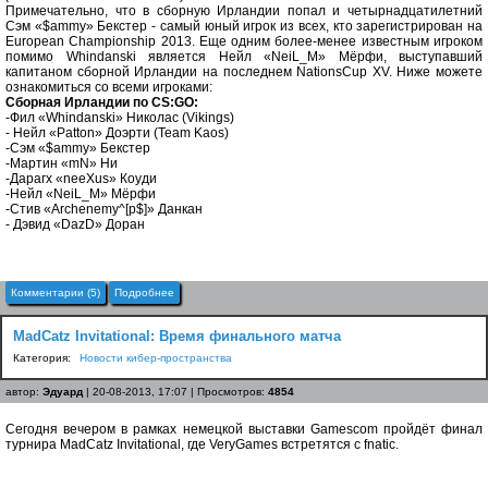
Примечательно, что в сборную Ирландии попал и четырнадцатилетний
Сэм «$ammy» Бекстер - самый юный игрок из всех, кто зарегистрирован на
European Championship 2013. Еще одним более-менее известным игроком
помимо Whindanski является Нейл «NeiL_M» Мёрфи, выступавший
капитаном сборной Ирландии на последнем NationsCup XV. Ниже можете
ознакомиться со всеми игроками:
Сборная Ирландии по CS:GO:
-Фил «Whindanski» Николас (Vikings)
- Нейл «Patton» Доэрти (Team Kaos)
-Сэм «$ammy» Бекстер
-Мартин «mN» Ни
-Дарагх «neeXus» Коуди
-Нейл «NeiL_M» Мёрфи
-Стив «Archenemy^[p$]» Данкан
- Дэвид «DazD» Доран
Комментарии (5)
Подробнее
MadCatz Invitational: Время финального матча
Категория:
Новости кибер-пространства
автор:
Эдуард
| 20-08-2013, 17:07 | Просмотров:
4854
Сегодня вечером в рамках немецкой выставки Gamescom пройдёт финал
турнира MadCatz Invitational, где VeryGames встретятся с fnatic.