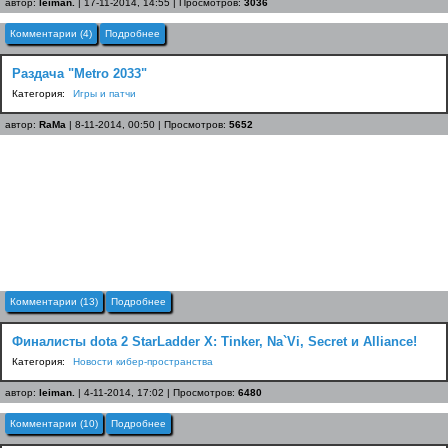
автор:
leiman.
| 17-11-2014, 14:55 | Просмотров:
3036
Комментарии (4)
Подробнее
Раздача "Metro 2033"
Категория:
Игры и патчи
автор:
RaMa
| 8-11-2014, 00:50 | Просмотров:
5652
Комментарии (13)
Подробнее
Финалисты dota 2 StarLadder X: Tinker, Na`Vi, Secret и Alliance!
Категория:
Новости кибер-пространства
автор:
leiman.
| 4-11-2014, 17:02 | Просмотров:
6480
Комментарии (10)
Подробнее