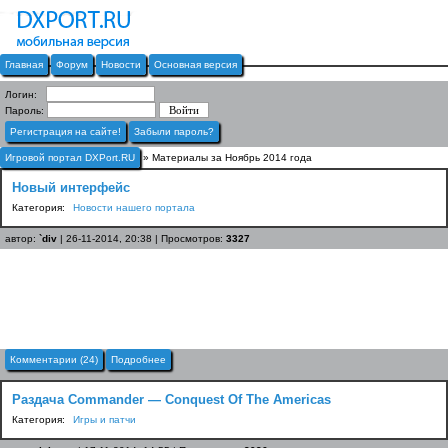
Главная
Форум
Новости
Основная версия
Логин:
Пароль:
Регистрация на сайте!
Забыли пароль?
Игровой портал DXPort.RU
» Материалы за Ноябрь 2014 года
Новый интерфейс
Категория:
Новости нашего портала
автор:
`div
| 26-11-2014, 20:38 | Просмотров:
3327
Комментарии (24)
Подробнее
Раздача Commander — Conquest Of The Americas
Категория:
Игры и патчи