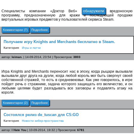
Специалисты компании «Доктор Веб»
обнаружили
вредоносную
программу, предназначенную для кражи и последующей продажи
виртуальных игровых предметов у пользователей сервиса Steam.
Комментарии (7)
Подробнее
Получаем игру Knights and Merchants бесплатно в Steam.
Категория:
Игры и патчи
автор:
leiman.
| 14-09-2014, 23:54 | Просмотров:
3803
Игра Knights and Merchants переносит нас в эпоху, когда рыцари вызывали
вызывали друг друга на дуэли, когда любой король мог быть свергнут своей
собственной стражей, то есть в средневековье. Как уже говорилось, в игре
пойдет речь о стражнике, задача которого защищать его величество, и он
любыми целями будет разгадывать все заговоры и подавлять атаку на
короля.
Комментарии (2)
Подробнее
Состоялся релиз de_tuscan для CS:GO
Категория:
Новости кибер-пространства
автор:
I Hate You
| 10-09-2014, 19:32 | Просмотров:
6781