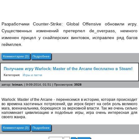
Разработчики Counter-Strike: Global Offensive обновили игру.
Существенных изменений претерпел de_overpass, немного
изменен прицел у снайперских винтовок, исправлен ряд багов
геймплея.
Комментарии (3)
Подробнее
Получаем игру Warlock: Master of the Arcane бесплатно в Steam!
Категория:
Игры и патчи
автор:
leiman.
| 9-09-2014, 01:51 | Просмотров:
3928
Warlock: Master of the Arcane - перенесемся в историю, которая происходит
во времена хаотичных потрясений, где игрок берет на себя роль великого
мага, военачальника, борющихся за верховной власти. Так же очень сильно
напоминает цивилизацию и подобные игры, игра очень интересная для
своего жанра.
Комментарии (3)
Подробнее