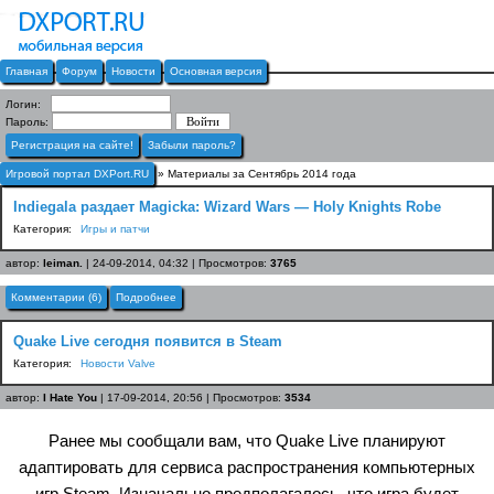
Главная
Форум
Новости
Основная версия
Логин:
Пароль:
Регистрация на сайте!
Забыли пароль?
Игровой портал DXPort.RU
» Материалы за Сентябрь 2014 года
Indiegala раздает Magicka: Wizard Wars — Holy Knights Robe
Категория:
Игры и патчи
автор:
leiman.
| 24-09-2014, 04:32 | Просмотров:
3765
Комментарии (6)
Подробнее
Quake Live сегодня появится в Steam
Категория:
Новости Valve
автор:
I Hate You
| 17-09-2014, 20:56 | Просмотров:
3534
Ранее мы сообщали вам, что Quake Live планируют
адаптировать
для сервиса распространения компьютерных
игр Steam. Изначально предполагалось, что игра будет