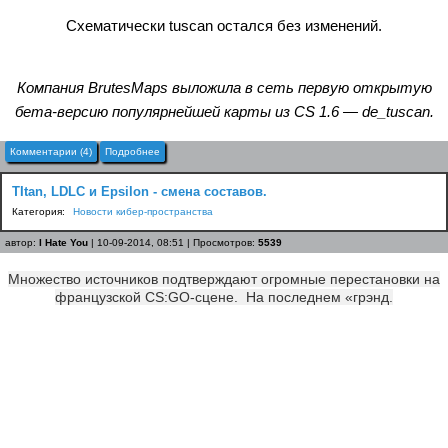
Схематически tuscan остался без изменений.
Компания BrutesMaps выложила в сеть первую открытую
бета-версию популярнейшей карты из CS 1.6 — de_tuscan.
Комментарии (4)
Подробнее
TItan, LDLC и Epsilon - смена составов.
Категория:
Новости кибер-пространства
автор:
I Hate You
| 10-09-2014, 08:51 | Просмотров:
5539
Множество источников подтверждают огромные перестановки на
французской CS:GO-сцене. На последнем «грэнд.