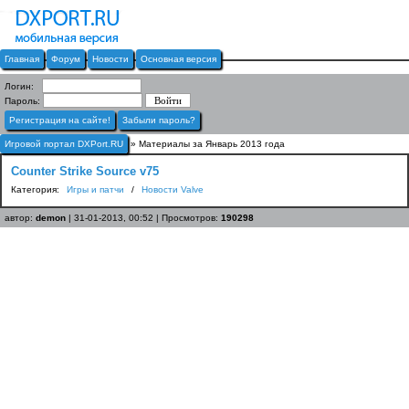
Главная
Форум
Новости
Основная версия
Логин:
Пароль:
Регистрация на сайте!
Забыли пароль?
Игровой портал DXPort.RU
» Материалы за Январь 2013 года
Counter Strike Source v75
Категория:
Игры и патчи
/
Новости Valve
автор:
demon
| 31-01-2013, 00:52 | Просмотров:
190298