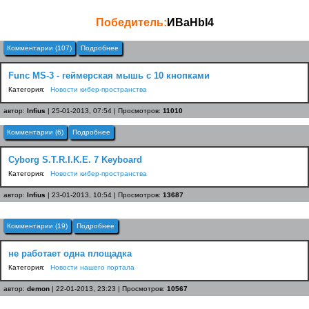
Победитель:
ИBaHbI4
Комментарии (107)
Подробнее
Func MS-3 - геймерская мышь с 10 кнопками
Категория:
Новости кибер-пространства
автор:
Infius
| 25-01-2013, 07:54 | Просмотров:
11010
Комментарии (6)
Подробнее
Cyborg S.T.R.I.K.E. 7 Keyboard
Категория:
Новости кибер-пространства
автор:
Infius
| 23-01-2013, 10:54 | Просмотров:
13687
Комментарии (19)
Подробнее
не работает одна площадка
Категория:
Новости нашего портала
автор:
demon
| 22-01-2013, 23:23 | Просмотров:
10567