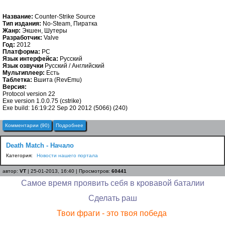
Название:
Counter-Strike Source
Тип издания:
No-Steam, Пиратка
Жанр:
Экшен, Шутеры
Разработчик:
Valve
Год:
2012
Платформа:
PC
Язык интерфейса:
Русский
Язык озвучки
Русский / Английский
Мультиплеер:
Есть
Таблетка:
Вшита (RevEmu)
Версия:
Protocol version 22
Exe version 1.0.0.75 (cstrike)
Exe build: 16:19:22 Sep 20 2012 (5066) (240)
Комментарии (90)
Подробнее
Death Match - Начало
Категория:
Новости нашего портала
автор:
VT
| 25-01-2013, 16:40 | Просмотров:
60441
Самое время проявить себя в кровавой баталии
Сделать раш
Твои фраги - это твоя победа