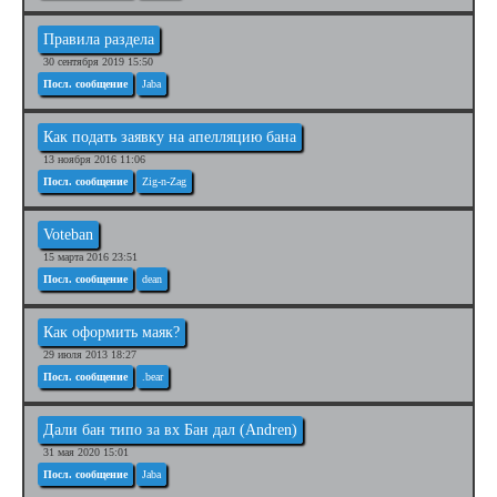
Правила раздела
30 сентября 2019 15:50
Посл. сообщение
Jaba
Как подать заявку на апелляцию бана
13 ноября 2016 11:06
Посл. сообщение
Zig-n-Zag
Voteban
15 марта 2016 23:51
Посл. сообщение
dean
Как оформить маяк?
29 июля 2013 18:27
Посл. сообщение
.bear
Дали бан типо за вх Бан дал (Andren)
31 мая 2020 15:01
Посл. сообщение
Jaba