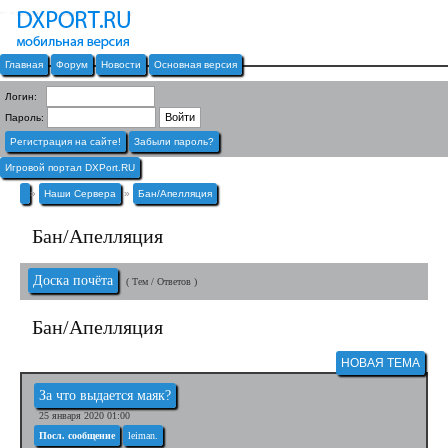
Главная
Форум
Новости
Основная версия
Логин:
Пароль:
Регистрация на сайте!
Забыли пароль?
Игровой портал DXPort.RU
»
Наши Сервера
»
Бан/Апелляция
Бан/Апелляция
Доска почёта
( Тем / Ответов )
Бан/Апелляция
НОВАЯ ТЕМА
За что выдается маяк?
25 января 2020 01:00
Посл. сообщение
leiman.