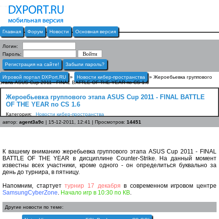
Главная
Форум
Новости
Основная версия
Логин:
Пароль:
Регистрация на сайте!
Забыли пароль?
Игровой портал DXPort.RU
»
Новости кибер-пространства
» Жероебьевка группового
этапа ASUS Cup 2011 - FINAL BATTLE OF THE YEAR по CS 1.6
Жероебьевка группового этапа ASUS Cup 2011 - FINAL BATTLE
OF THE YEAR по CS 1.6
Категория:
Новости кибер-пространства
автор:
agent3a9c
| 15-12-2011, 12:41 | Просмотров:
14451
К вашему вниманию жеребьевка группового этапа ASUS Cup 2011 - FINAL
BATTLE OF THE YEAR в дисциплине Counter-Strike. На данный момент
известны всех участники, кроме одного - он определиться буквально за
день до турнира, в пятницу.
Напомним, стартует
турнир 17 декабря
в современном игровом центре
SamsungCyberZone
.
Начало игр в 10:30 по КВ
.
Другие новости по теме: