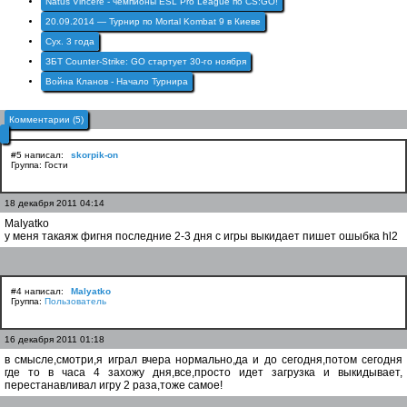
Natus Vincere - чемпионы ESL Pro League по CS:GO!
20.09.2014 — Турнир по Mortal Kombat 9 в Киеве
Cyx. 3 года
ЗБТ Counter-Strike: GO стартует 30-го ноября
Война Кланов - Начало Турнира
Комментарии (5)
#5 написал:
skorpik-on
Группа: Гости
18 декабря 2011 04:14
Malyatko
у меня такаяж фигня последние 2-3 дня с игры выкидает пишет ошыбка hl2
#4 написал:
Malyatko
Группа:
Пользователь
16 декабря 2011 01:18
в смысле,смотри,я играл вчера нормально,да и до сегодня,потом сегодня
где то в часа 4 захожу дня,все,просто идет загрузка и выкидывает,
перестанавливал игру 2 раза,тоже самое!