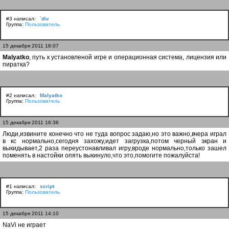
#3 написал:
`div
Группа:
Пользователь
15 декабря 2011 18:07
Malyatko
, путь к установленой игре и операционная система, лицензия или
пиратка?
#2 написал:
Malyatko
Группа:
Пользователь
15 декабря 2011 16:36
Люди,извините конечно что не туда вопрос задаю,но это важно,вчера играл
в кс нормально,сегодня захожу,идет загрузка,потом черный экран и
выкидывает,2 раза переустонавливал игру,вроде нормально,только зашел
поменять в настойки опять выкинуло,что это,помогите пожалуйста!
#1 написал:
script
Группа:
Пользователь
15 декабря 2011 14:10
NaVi не играет