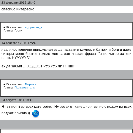
23 февраля 2012 18:46
спасибо интересно
#16 написал:
s_просто_s
Группа: Гости
14 сентября 2011 17:24
явалялсо конечно прикольная вещь . кстати я кемпер и батьки и боги и даже
читеры меня боятся только моя самая частая фраза -"я не читер заткни
пасть НУУУУУБ"
ах да забыл .... ХЕДШОТ РУУУУУЛИТ!!!!!!!!!!!!!
#15 написал:
Морпех
Группа:
Пользователь
23 августа 2011 19:42
Я тут почті во всех категоріях . Ну резак ет канешно я вечно с ножом на всех
подрят пригаю ))