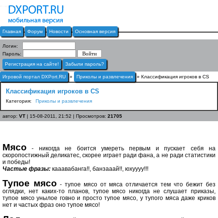
Главная
Форум
Новости
Основная версия
Логин:
Пароль:
Регистрация на сайте!
Забыли пароль?
Игровой портал DXPort.RU
»
Приколы и развлечения
» Классификация игроков в CS
Классификация игроков в CS
Категория:
Приколы и развлечения
автор:
VT
| 15-08-2011, 21:52 | Просмотров:
21705
Мясо
- никогда не боится умереть первым и пускает себя на
скоропостижный деликатес, скорее играет ради фана, а не ради статистики
и победы!
Частые фразы:
кааавабанга!!, банзааай!!, юхуууу!!!
Тупое мясо
- тупое мясо от мяса отличается тем что бежит без
оглядки, нет каких-то планов, тупое мясо никогда не слушает приказы,
тупое мясо унылое говно и просто тупое мясо, у тупого мяса даже криков
нет и частых фраз оно тупое мясо!