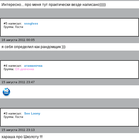
Интересно... про меня тут практически везде написано)))))
#5 написал:
sssglsss
Группа: Гости
16 августа 2011 00:05
я себя определил как рандомщик )))
#4 написал:
атаманочка
Группа:
DX-девчонка
15 августа 2011 23:47
#3 написал:
See Loony
Группа: Гости
15 августа 2011 23:13
хараша про Школоту !!!