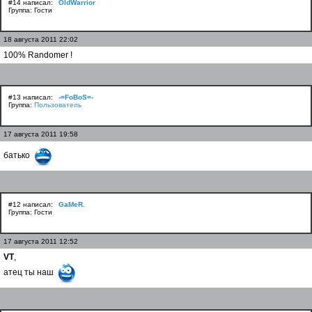
#14 написал:
OldWarrior
Группа: Гости
18 августа 2011 22:02
100% Randomer !
#13 написал:
-=FoBoS=-
Группа:
Пользователь
17 августа 2011 19:58
батько
#12 написал:
GaMeR.
Группа: Гости
17 августа 2011 12:52
VT
,
атец ты наш