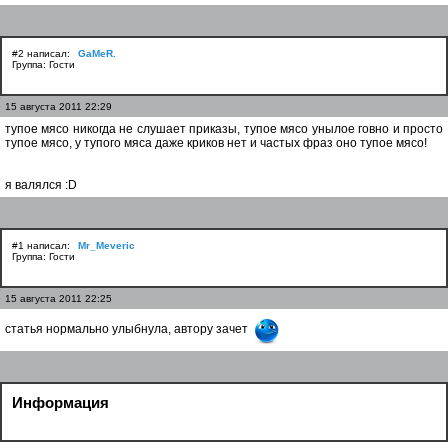
#2 написал:
GaMeR.
Группа: Гости
15 августа 2011 22:29
тупое мясо никогда не слушает приказы, тупое мясо унылое говно и просто
тупое мясо, у тупого мяса даже криков нет и частых фраз оно тупое мясо!
я валялся :D
#1 написал:
Mr_Meveric
Группа: Гости
15 августа 2011 22:25
статья нормально улыбнула, автору зачет
Информация