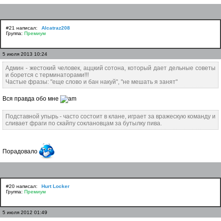
#21 написал:
Alcatraz208
Группа:
Премиум
5 июля 2013 10:24
Админ - жестокий человек, аццкий сотона, который дает дельные советы
и борется с терминаторами!!!
Частые фразы: "еще слово и бан накуй", "не мешать я занят"
Вся правда обо мне
Подставной упырь - часто состоит в клане, играет за вражескую команду и
сливает фраги по скайпу соклановцам за бутылку пива.
Порадовало
#20 написал:
Hurt Locker
Группа:
Премиум
5 июля 2012 01:49