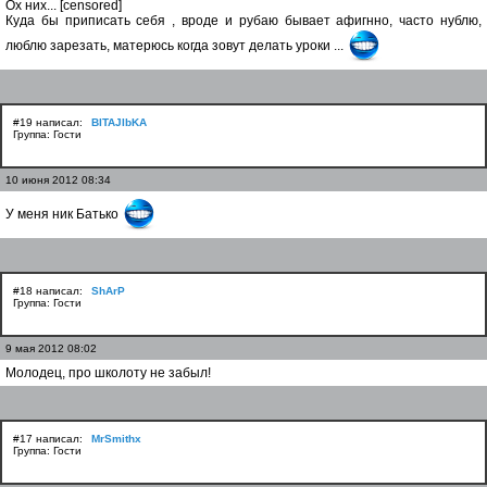
Ох них... [censored]
Куда бы приписать себя , вроде и рубаю бывает афигнно, часто нублю,
люблю зарезать, матерюсь когда зовут делать уроки ...
#19 написал:
BITAJIbKA
Группа: Гости
10 июня 2012 08:34
У меня ник Батько
#18 написал:
ShArP
Группа: Гости
9 мая 2012 08:02
Молодец, про школоту не забыл!
#17 написал:
MrSmithx
Группа: Гости