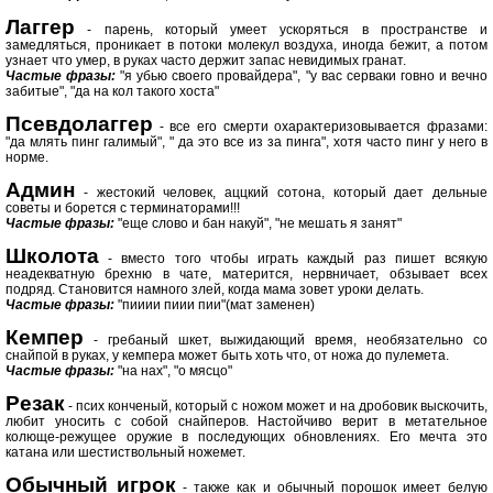
Лаггер
- парень, который умеет ускоряться в пространстве и
замедляться, проникает в потоки молекул воздуха, иногда бежит, а потом
узнает что умер, в руках часто держит запас невидимых гранат.
Частые фразы:
"я убью своего провайдера", "у вас серваки говно и вечно
забитые", "да на кол такого хоста"
Псевдолаггер
- все его смерти охарактеризовывается фразами:
"да млять пинг галимый", " да это все из за пинга", хотя часто пинг у него в
норме.
Админ
- жестокий человек, аццкий сотона, который дает дельные
советы и борется с терминаторами!!!
Частые фразы:
"еще слово и бан накуй", "не мешать я занят"
Школота
- вместо того чтобы играть каждый раз пишет всякую
неадекватную брехню в чате, матерится, нервничает, обзывает всех
подряд. Становится намного злей, когда мама зовет уроки делать.
Частые фразы:
"пииии пиии пии"(мат заменен)
Кемпер
- гребаный шкет, выжидающий время, необязательно со
снайпой в руках, у кемпера может быть хоть что, от ножа до пулемета.
Частые фразы:
"на нах", "о мясцо"
Резак
- псих конченый, который с ножом может и на дробовик выскочить,
любит уносить с собой снайперов. Настойчиво верит в метательное
колюще-режущее оружие в последующих обновлениях. Его мечта это
катана или шестиствольный ножемет.
Обычный игрок
- также как и обычный порошок имеет белую