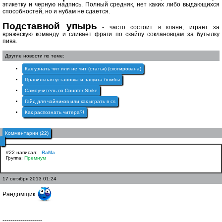
этикетку и черную надпись. Полный средняк, нет каких либо выдающихся
способностей, но и нубам не сдается.
Подставной упырь
- часто состоит в клане, играет за
вражескую команду и сливает фраги по скайпу соклановцам за бутылку
пива.
Другие новости по теме:
Как узнать чит или не чит (статья) (скопирована)
Правильная установка и защита бомбы
Самоучитель по Counter Strike
Гайд для чайников или как играть в cs
Как распознать читера?!
Комментарии (22)
#22 написал:
RaMa
Группа:
Премиум
17 октября 2013 01:24
Рандомщик
--------------------