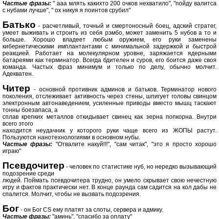
Частые фразы:
" ааа млять какихто 200 очков нехватило", "пойду валитса
с нубами лучше", " ох никуя я поинтов срубил"
Батько
- расчетливый, точный и смертоносный боец, адский стратег,
умеет выживать и строить из себя рэмбо, может заменить 5 нубов а то и
больше. Хорошо владеет любым оружием, его руки заменены
кибернетическими имплантантами с минимальной задержкой и быстрой
реакцией. Работает на молекулярном уровне, заряжается ядерными
батареями как терминатор. Всегда бдителен и суров, его боится даже своя
команда. Частых фраз минимум и только по делу, обычно молчит.
Адекватен.
Читер
- основной противник админов и батьков. Терминатор нового
поколения, отслеживает активность через стены, шпигует головы свинцом
электронным автонаведением, усиленные приводы вместо мышц таскают
тонны боезапаса, а
сплав крепких металлов откидывает свинец как зерна попкорна. Внутри
всего этого
находится неудачник у которого руки чаще всего из ЖОПЫ растут.
Пользуются нанотехнологиями в основном нубы.
Частые фразы:
"Отвалите накуй!!!", "сам читак", "это я просто хорошо
играю"
Псевдочитер
- человек по статистике нуб, но нередко вызывающий
подозрение среди
людей. Поймать псевдочитера трудно, он умело скрывает свою нечестную
игру и фактов практически нет. В конце раунда сам садится на кол дабы не
спалится. Молчит, чтобы не вызвать подозрения.
Бог
- он Бог CS ему платят за слоты, сервера и адмику.
Частые фразы:
"аминь", "спасибо за оплату"