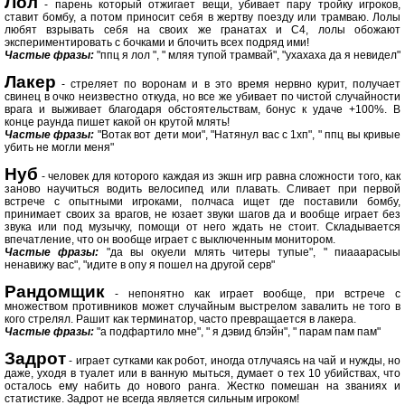
Лол
- парень который отжигает вещи, убивает пару тройку игроков,
ставит бомбу, а потом приносит себя в жертву поезду или трамваю. Лолы
любят взрывать себя на своих же гранатах и С4, лолы обожают
экспериментировать с бочками и блочить всех подряд ими!
Частые фразы:
"ппц я лол ", " мляя тупой трамвай", "ухахаха да я невидел"
Лакер
- стреляет по воронам и в это время нервно курит, получает
свинец в очко неизвестно откуда, но все же убивает по чистой случайности
врага и выживает благодаря обстоятельствам, бонус к удаче +100%. В
конце раунда пишет какой он крутой млять!
Частые фразы:
"Вотак вот дети мои", "Натянул вас с 1хп", " ппц вы кривые
убить не могли меня"
Нуб
- человек для которого каждая из экшн игр равна сложности того, как
заново научиться водить велосипед или плавать. Сливает при первой
встрече с опытными игроками, полчаса ищет где поставили бомбу,
принимает своих за врагов, не юзает звуки шагов да и вообще играет без
звука или под музычку, помощи от него ждать не стоит. Складывается
впечатление, что он вообще играет с выключенным монитором.
Частые фразы:
"да вы окуели млять читеры тупые", " пиааарасыы
ненавижу вас", "идите в опу я пошел на другой серв"
Рандомщик
- непонятно как играет вообще, при встрече с
множеством противников может случайным выстрелом завалить не того в
кого стрелял. Рашит как терминатор, часто превращается в лакера.
Частые фразы:
"а подфартило мне", " я дэвид блэйн", " парам пам пам"
Задрот
- играет сутками как робот, иногда отлучаясь на чай и нужды, но
даже, уходя в туалет или в ванную мыться, думает о тех 10 убийствах, что
осталось ему набить до нового ранга. Жестко помешан на званиях и
статистике. Задрот не всегда является сильным игроком!