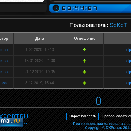
Пользователь:
SoKoT
втор
Дата
Отношение
iman.
1-02-2020, 19:10
htt
iman.
15-01-2020, 21:00
htt
iman.
21-12-2019, 19:05
htt
Jaba
8-12-2019, 15:44
htt
Обратная связь
Правообладател
При копировании материала с са
Copyright © DXPort.ru 20