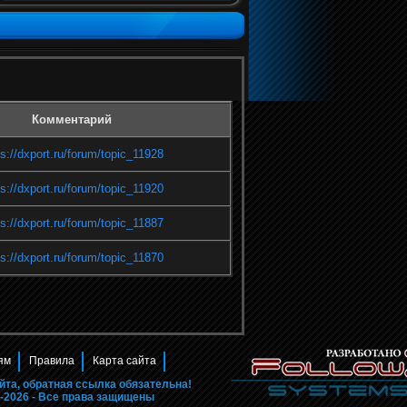
Комментарий
ps://dxport.ru/forum/topic_11928
ps://dxport.ru/forum/topic_11920
ps://dxport.ru/forum/topic_11887
ps://dxport.ru/forum/topic_11870
ям
Правила
Карта сайта
йта, обратная ссылка обязательна!
11-2026 - Все права защищены