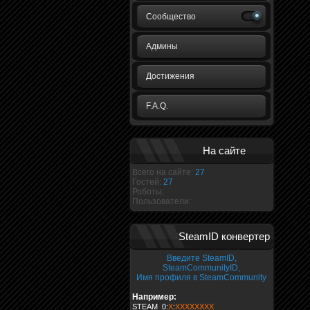
Сообщество
Админы
Достижения
F.A.Q.
На сайте
Всего на сайте:
27
Гостей:
27
Роботы:
Пользователи:
SteamID конвертер
Введите SteamID,
SteamCommunityID,
Имя профиля в SteamCommunity
Например:
STEAM_0:
X
:
XXXXXXXX