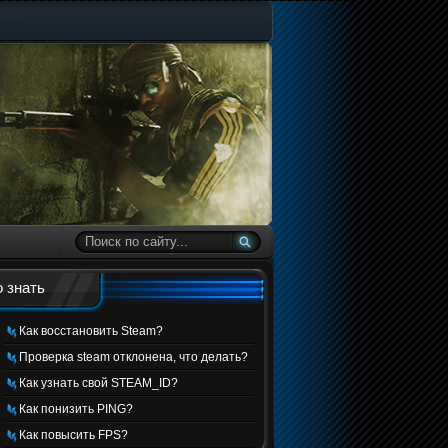
 знать
Как восстановить Steam?
Проверка steam отклонена, что делать?
Как узнать свой STEAM_ID?
Как понизить PING?
Как повысить FPS?