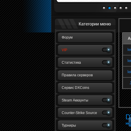
1
2
3
4
5
Категории меню
Форум
А
le
VIP
le
Статистика
le
Правила серверов
Сервис DXCoins
Steam Аккаунты
Counter-Strike Source
Турниры