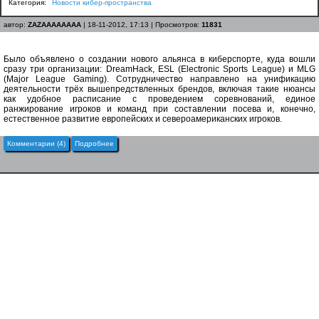
Категория:
Новости кибер-пространства
автор:
ZAZAAAAAAAA
| 18-11-2012, 17:13 | Просмотров:
11831
Было объявлено о создании нового альянса в киберспорте, куда вошли
сразу три организации: DreamHack, ESL (Electronic Sports League) и MLG
(Major League Gaming). Сотрудничество направлено на унификацию
деятельности трёх вышепредствленных брендов, включая такие нюансы
как удобное расписание с проведением соревнований, единое
ранжирование игроков и команд при составлении посева и, конечно,
естественное развитие европейских и североамериканских игроков.
Комментарии (4)
Подробнее