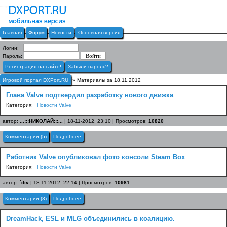
Главная
Форум
Новости
Основная версия
Логин:
Пароль:
Регистрация на сайте!
Забыли пароль?
Игровой портал DXPort.RU
» Материалы за 18.11.2012
Глава Valve подтвердил разработку нового движка
Категория:
Новости Valve
автор:
...:::НИКОЛАЙ:::...
| 18-11-2012, 23:10 | Просмотров:
10820
Комментарии (5)
Подробнее
Работник Valve опубликовал фото консоли Steam Box
Категория:
Новости Valve
автор:
`div
| 18-11-2012, 22:14 | Просмотров:
10981
Комментарии (3)
Подробнее
DreamHack, ESL и MLG объединились в коалицию.