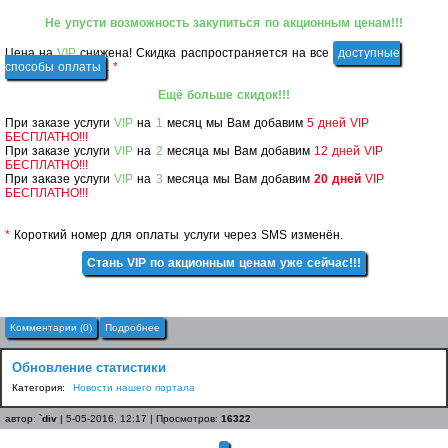
Не упусти возможность закупиться по акционным ценам!!!
Цена на
VIP
снижена! Скидка распространяется на все
доступные
способы оплаты
.
*
Ещё больше скидок!!!
При заказе услуги
VIP
на
1
месяц мы Вам добавим
5 дней VIP
БЕСПЛАТНО!!!
При заказе услуги
VIP
на
2
месяца
мы Вам
добавим
12 дней VIP
БЕСПЛАТНО!!!
При заказе услуги
VIP
на
3
месяца
мы Вам
добавим
20 дней
VIP
БЕСПЛАТНО!!!
*
Короткий номер для оплаты услуги через SMS изменён.
Стань VIP по акционным ценам уже сейчас!!!
Комментарии (0)
Подробнее
Обновление статистики
Категория:
Новости нашего портала
автор:
`div
| 5-05-2016, 12:17 | Просмотров:
16322