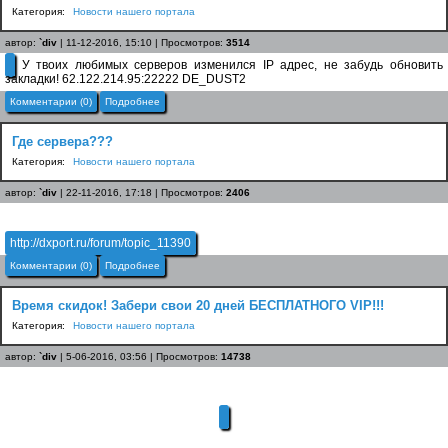
Категория:
Новости нашего портала
автор:
`div
| 11-12-2016, 15:10 | Просмотров:
3514
У твоих любимых серверов изменился IP адрес, не забудь обновить
закладки! 62.122.214.95:22222 DE_DUST2
Комментарии (0)
Подробнее
Где сервера???
Категория:
Новости нашего портала
автор:
`div
| 22-11-2016, 17:18 | Просмотров:
2406
http://dxport.ru/forum/topic_11390
Комментарии (0)
Подробнее
Время скидок! Забери свои 20 дней БЕСПЛАТНОГО VIP!!!
Категория:
Новости нашего портала
автор:
`div
| 5-06-2016, 03:56 | Просмотров:
14738