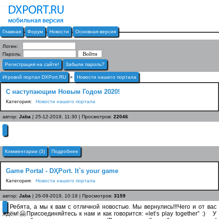
Главная
Форум
Новости
Основная версия
Логин:
Пароль:
Регистрация на сайте!
Забыли пароль?
Игровой портал DXPort.RU
»
Новости нашего портала
C наступающим Новым Годом 2020!
Категория:
Новости нашего портала
автор:
Jaba
| 25-12-2019, 11:30 | Просмотров:
22046
Комментарии (3)
Подробнее
Game Portal - DҲPort. It`s your game
Категория:
Новости нашего портала
автор:
Jaba
| 26-09-2019, 10:19 | Просмотров:
3159
Ребята, а мы к вам с отличной новостью. Мы вернулись!!!Чего и от вас
ждём!🤗Присоединяйтесь к нам и как говорится: «let’s play together” :) У