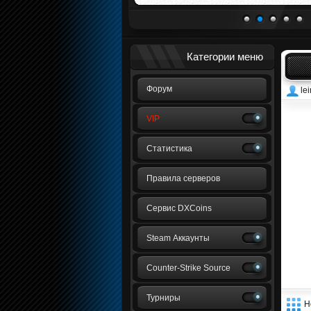
1
2
3
4
5
Категории меню
Форум
le
VIP
Статистика
Правила серверов
Сервис DXCoins
Steam Аккаунты
Counter-Strike Source
Турниры
Н