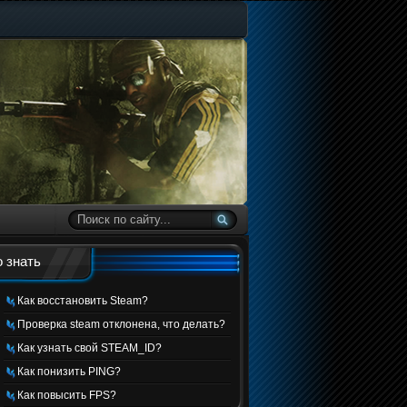
 знать
Как восстановить Steam?
Проверка steam отклонена, что делать?
Как узнать свой STEAM_ID?
Как понизить PING?
Как повысить FPS?