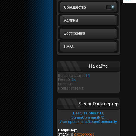
Сообщество
Админы
Достижения
F.A.Q.
На сайте
Всего на сайте:
34
Гостей:
34
Роботы:
Пользователи:
SteamID конвертер
Введите SteamID,
SteamCommunityID,
Имя профиля в SteamCommunity
Например:
STEAM_0:
X
:
XXXXXXXX