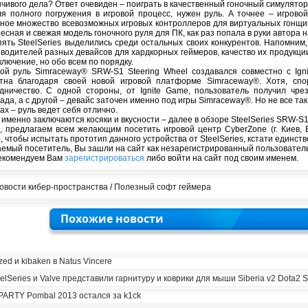
чивого дела? Ответ очевиден – поиграть в качественный гоночный симулятор
я полного погружения в игровой процесс, нужен руль. А точнее – игрово
ное множество всевозможных игровых контроллеров для виртуальных гонщик
есная и свежая модель гоночного руля для ПК, как раз попала в руки автора н
пять SteelSeries выделились среди остальных своих конкурентов. Напомним,
водителей разных девайсов для хардкорных геймеров, качество их продукци
ключение, но обо всем по порядку.
ой руль Simraceway® SRW-S1 Steering Wheel создавался совместно с Igni
стна благодаря своей новой игровой платформе Simraceway®. Хотя, сп
дничество. С одной стороны, от Ignite Game, пользователь получил ч
ада, а с другой – девайс заточен именно под игры Simraceway®. Но не все та
ах – руль ведет себя отлично.
 именно заключаются косяки и вкусности – далее в обзоре SteelSeries SRW-S1
, предлагаем всем желающим посетить игровой центр CyberZone (г. Киев, 
), чтобы испытать прототип данного устройства от SteelSeries, кстати единст
емый посетитель, Вы зашли на сайт как незарегистрированный пользователь
екомендуем Вам
зарегистрироваться
либо войти на сайт под своим именем.
овости кибер-пространства
/
Полезный софт геймера
Похожие новости
zed и kibaken в Natus Vincere
elSeries и Valve представили гарнитуру и коврики для мыши Siberia v2 Dota2 Sp
PARTY Pombal 2013 остался за k1ck