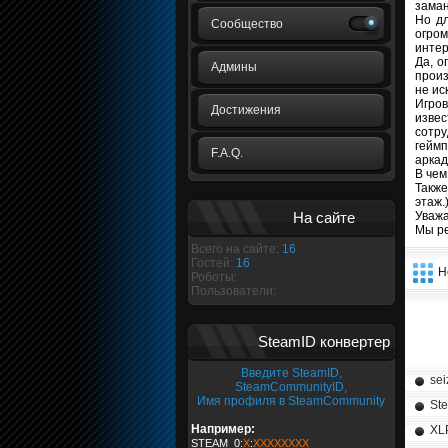
заман
Но дл
Сообщество
огром
интер
Да, о
Админы
произ
не ис
Игров
Достижения
изве
сотру
геймп
F.A.Q.
аркад
В чем
Также
этаж.
На сайте
Уважа
Мы р
Всего на сайте:
16
Гостей:
16
Н
Роботы:
Пользователи:
SteamID конвертер
Введите SteamID,
sei
SteamCommunityID,
Имя профиля в SteamCommunity
Ste
Например:
XL
STEAM_0:
X
:
XXXXXXXX