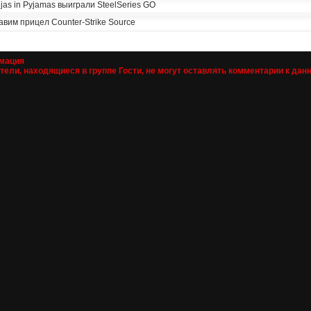
jas in Pyjamas выиграли SteelSeries GO
вим прицел Counter-Strike Source
мация
тели, находящиеся в группе
Гости
, не могут оставлять комментарии к дан