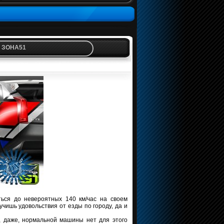
ге ЗОНА51
ться до невероятных 140 км/час на своем
учишь удовольствия от езды по городу, да и
и, даже, нормальной машины нет для этого