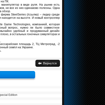
 на ПК.
й манипулятор в виде руля. На рынке есть
ов, не все из них одинаково полезны. Одна
а обзор.
 фирма SteelSeries (/ссылка) – лидер среди
и находится на высоте. И новый контроллер
te Game Technologies, компанией, которая
орный вопрос, нужно ли было совместное
резвычайно удобный и продуманный дизайн
к плохо, в остальных гоночных симуляторах и
.
Бессарабская площадь 2, ТЦ Метроград, -2
венный семпл на Украине.
.
ecial Edition