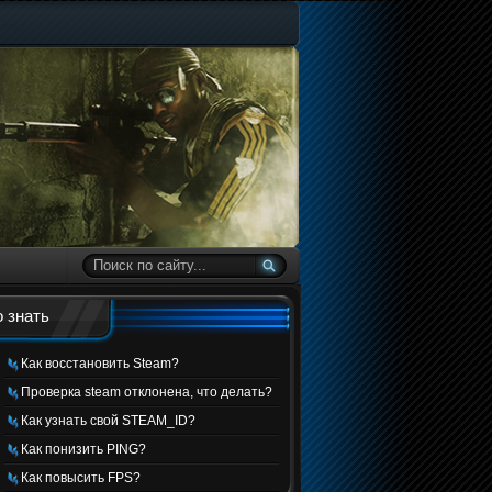
 знать
Как восстановить Steam?
Проверка steam отклонена, что делать?
Как узнать свой STEAM_ID?
Как понизить PING?
Как повысить FPS?