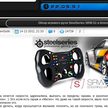
Обзор игрового руля SteelSeries SRW-S1 в бло
ent3a9c
14-12-2011, 21:33
0
14729
2
а хочется скорости, адреналина, выехать за пределы гаража, и разогна
зе». :) Это если есть гараж и «Матиз». Но даже на такой скорости, мало пол
зопасно это.
е делать, когда просыпается желание погонять, но ни гоночного трека, н