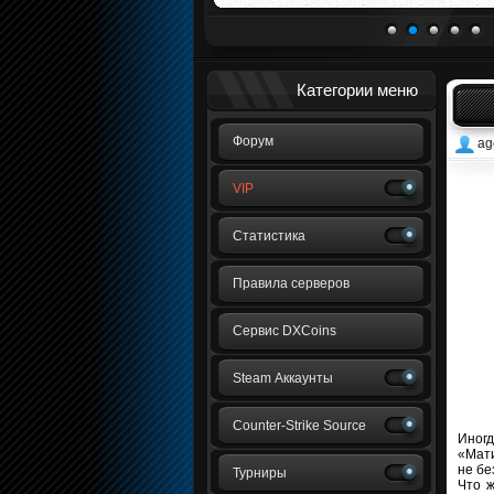
1
2
3
4
5
Категории меню
Форум
ag
VIP
Статистика
Правила серверов
Сервис DXCoins
Steam Аккаунты
Counter-Strike Source
Иногд
«Мати
не бе
Турниры
Что ж