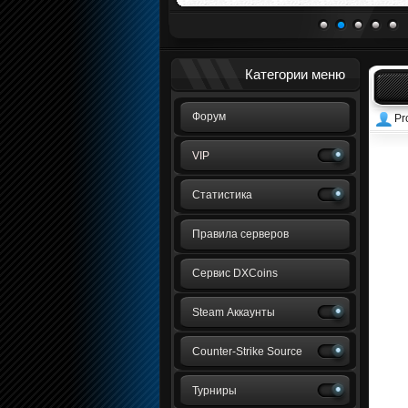
1
2
3
4
5
Категории меню
Форум
Pr
VIP
Статистика
Правила серверов
Сервис DXCoins
Steam Аккаунты
Counter-Strike Source
Турниры