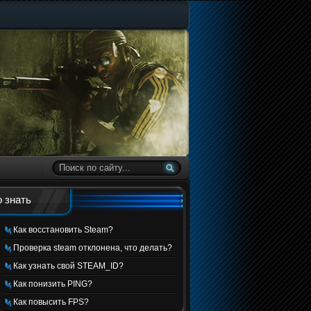
 знать
Как восстановить Steam?
Проверка steam отклонена, что делать?
Как узнать свой STEAM_ID?
Как понизить PING?
Как повысить FPS?