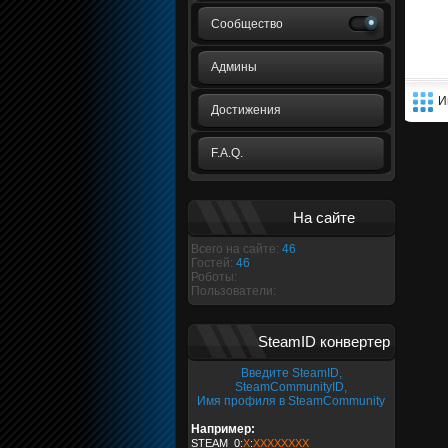
Сообщество
Админы
И
Достижения
F.A.Q.
На сайте
Всего на сайте:
46
Гостей:
46
Роботы:
Пользователи:
SteamID конвертер
Введите SteamID,
SteamCommunityID,
Имя профиля в SteamCommunity
Например:
STEAM_0:
X
:
XXXXXXXX