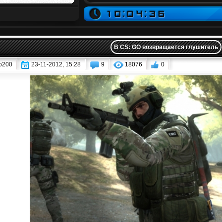
В CS: GO возвращается глушитель
o200
23-11-2012, 15:28
9
18076
0