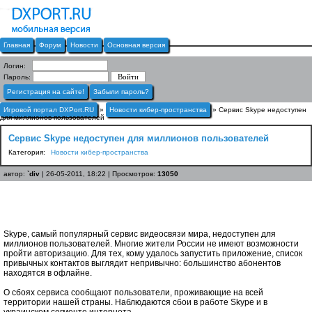
Главная
Форум
Новости
Основная версия
Логин:
Пароль:
Регистрация на сайте!
Забыли пароль?
Игровой портал DXPort.RU
»
Новости кибер-пространства
» Сервис Skype недоступен
для миллионов пользователей
Сервис Skype недоступен для миллионов пользователей
Категория:
Новости кибер-пространства
автор:
`div
| 26-05-2011, 18:22 | Просмотров:
13050
Skype, самый популярный сервис видеосвязи мира, недоступен для
миллионов пользователей. Многие жители России не имеют возможности
пройти авторизацию. Для тех, кому удалось запустить приложение, список
привычных контактов выглядит непривычно: большинство абонентов
находятся в офлайне.
О сбоях сервиса сообщают пользователи, проживающие на всей
территории нашей страны. Наблюдаются сбои в работе Skype и в