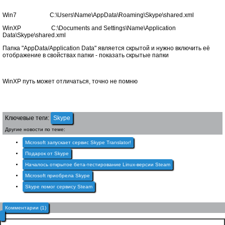
Win7 C:\Users\Name\AppData\Roaming\Skype\shared.xml
WinXP C:\Documents and Settings\Name\Application
Data\Skype\shared.xml
Папка "AppData/Application Data" является скрытой и нужно включить её
отображение в свойствах папки - показать скрытые папки
WinXP путь может отличаться, точно не помню
Ключевые теги:
Skype
Другие новости по теме:
Microsoft запускает сервис Skype Translator!
Подарок от Skype
Началось открытое бета-тестирование Linux-версии Steam
Microsoft приобрела Skype
Skype помог сервису Steam
Комментарии (1)