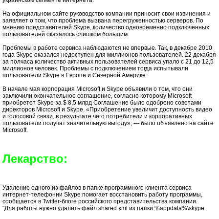
украинском сегменте интернета.
На официальном сайте руководство компании приносит свои извинения и
заявляет о том, что проблема вызвана перегруженностью серверов. По
мнению представителей Skype, количество одновременно подключенных
пользователей оказалось слишком большим.
Проблемы в работе сервиса наблюдаются не впервые. Так, в декабре 2010
года Skype оказался недоступен для миллионов пользователей. 22 декабря
за полчаса количество активных пользователей сервиса упало с 21 до 12,5
миллионов человек. Проблемы с подключением тогда испытывали
пользователи Skype в Европе и Северной Америке.
В начале мая корпорация Microsoft и Skype объявили о том, что они
заключили окончательное соглашение, согласно которому Microsoft
приобретет Skype за $ 8,5 млрд Соглашение было одобрено советами
директоров Microsoft и Skype. «Приобретение увеличит доступность видео
и голосовой связи, в результате чего потребители и корпоративных
пользователи получат значительную выгоду», — было объявлено на сайте
Microsoft.
Лекарство:
Удаление одного из файлов в папке программного клиента сервиса
интернет-телефонии Skype помогает восстановить работу программы,
сообщается в Twitter-блоге российского представительства компании.
"Для работы нужно удалить файл shared.xml из папки %appdata%\skype