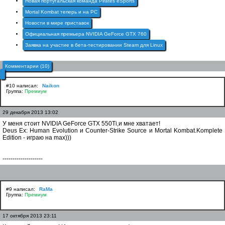
Новая португальская команда Pirates eSports
Mortal Kombat теперь и на PC
Новости в мире приставок
Официальная премьера NVIDIA GeForce GTX 760
Заявка на участие в бета-тестировании Steam для Linux
Комментарии (10)
#10 написал:
Naikon
Группа:
Премиум
29 декабря 2013 13:02
У меня стоит NVIDIA GeForce GTX 550Ti,и мне хватает!
Deus Ex: Human Evolution и Counter-Strike Source и Mortal Kombat.Komplete
Edition - играю на max)))
--------------------
#9 написал:
RaMa
Группа:
Премиум
17 октября 2013 23:11