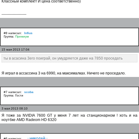
Классный комплект! И цена соответственно)
--------------------
#8 написал:
Infius
Группа:
Премиум
15 мая 2013 17:04
ты в асасина 3его поиграй, он умудряется даже на 7850 проседать
Я играл в ассассина 3 на 6990, на максималках. Ничего не проседало.
#7 написал:
scoba
Группа: Гости
3 мая 2013 08:10
Я тоже за NVIDIA 7600 GT у меня 7 лет на станционарном ! хоть и на
ноутбке AMD Radeom HD 6320
#6 написал:
...:::НИКОЛАЙ:::...