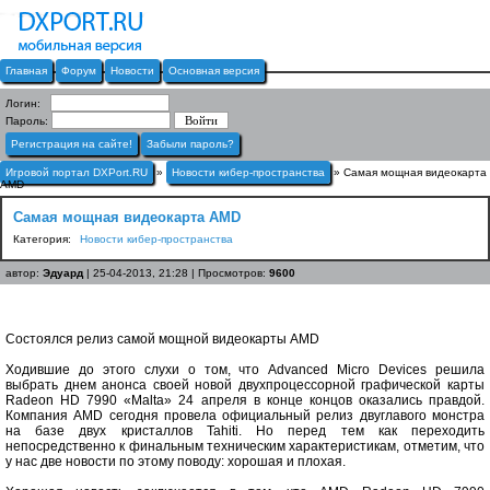
Главная
Форум
Новости
Основная версия
Логин:
Пароль:
Регистрация на сайте!
Забыли пароль?
Игровой портал DXPort.RU
»
Новости кибер-пространства
» Самая мощная видеокарта
AMD
Самая мощная видеокарта AMD
Категория:
Новости кибер-пространства
автор:
Эдуард
| 25-04-2013, 21:28 | Просмотров:
9600
Состоялся релиз самой мощной видеокарты AMD
Ходившие до этого слухи о том, что Advanced Micro Devices решила
выбрать днем анонса своей новой двухпроцессорной графической карты
Radeon HD 7990 «Malta» 24 апреля в конце концов оказались правдой.
Компания AMD сегодня провела официальный релиз двуглавого монстра
на базе двух кристаллов Tahiti. Но перед тем как переходить
непосредственно к финальным техническим характеристикам, отметим, что
у нас две новости по этому поводу: хорошая и плохая.