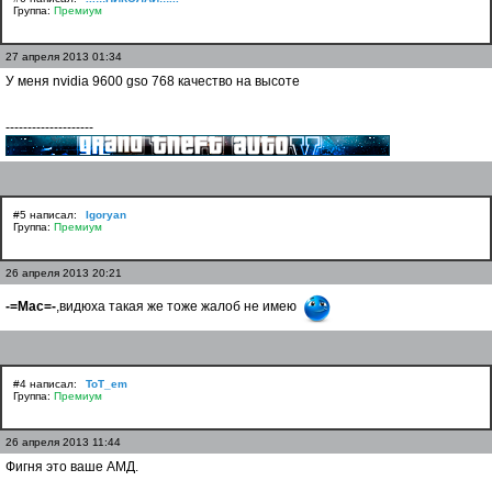
Группа:
Премиум
27 апреля 2013 01:34
У меня nvidia 9600 gso 768 качество на высоте
--------------------
#5 написал:
Igoryan
Группа:
Премиум
26 апреля 2013 20:21
-=Mac=-
,видюха такая же тоже жалоб не имею
#4 написал:
ToT_em
Группа:
Премиум
26 апреля 2013 11:44
Фигня это ваше АМД.