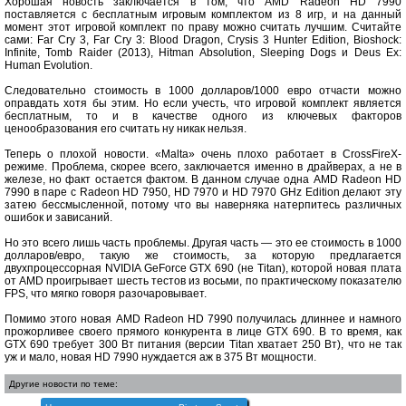
Хорошая новость заключается в том, что AMD Radeon HD 7990
поставляется с бесплатным игровым комплектом из 8 игр, и на данный
момент этот игровой комплект по праву можно считать лучшим. Считайте
сами: Far Cry 3, Far Cry 3: Blood Dragon, Crysis 3 Hunter Edition, Bioshock:
Infinite, Tomb Raider (2013), Hitman Absolution, Sleeping Dogs и Deus Ex:
Human Evolution.
Следовательно стоимость в 1000 долларов/1000 евро отчасти можно
оправдать хотя бы этим. Но если учесть, что игровой комплект является
бесплатным, то и в качестве одного из ключевых факторов
ценообразования его считать ну никак нельзя.
Теперь о плохой новости. «Malta» очень плохо работает в CrossFireX-
режиме. Проблема, скорее всего, заключается именно в драйверах, а не в
железе, но факт остается фактом. В данном случае одна AMD Radeon HD
7990 в паре с Radeon HD 7950, HD 7970 и HD 7970 GHz Edition делают эту
затею бессмысленной, потому что вы наверняка натерпитесь различных
ошибок и зависаний.
Но это всего лишь часть проблемы. Другая часть — это ее стоимость в 1000
долларов/евро, такую же стоимость, за которую предлагается
двухпроцессорная NVIDIA GeForce GTX 690 (не Titan), которой новая плата
от AMD проигрывает шесть тестов из восьми, по практическому показателю
FPS, что мягко говоря разочаровывает.
Помимо этого новая AMD Radeon HD 7990 получилась длиннее и намного
прожорливее своего прямого конкурента в лице GTX 690. В то время, как
GTX 690 требует 300 Вт питания (версии Titan хватает 250 Вт), что не так
уж и мало, новая HD 7990 нуждается аж в 375 Вт мощности.
Другие новости по теме: