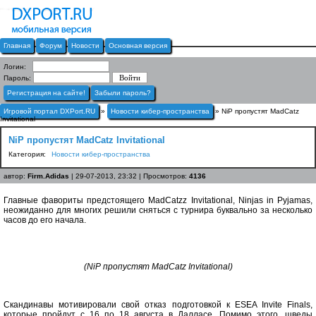
Главная
Форум
Новости
Основная версия
Логин:
Пароль:
Регистрация на сайте!
Забыли пароль?
Игровой портал DXPort.RU
»
Новости кибер-пространства
» NiP пропустят MadCatz
Invitational
NiP пропустят MadCatz Invitational
Категория:
Новости кибер-пространства
автор:
Firm.Adidas
| 29-07-2013, 23:32 | Просмотров:
4136
Главные фавориты предстоящего MadCatzz Invitational, Ninjas in Pyjamas,
неожиданно для многих решили сняться с турнира буквально за несколько
часов до его начала.
(NiP пропустят MadCatz Invitational)
Скандинавы мотивировали свой отказ подготовкой к ESEA Invite Finals,
которые пройдут с 16 по 18 августа в Далласе. Помимо этого, шведы