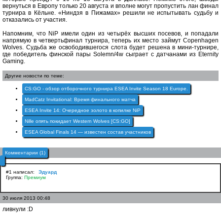
вернуться в Европу только 20 августа и вполне могут пропустить лан финал
турнира в Кёльне. «Ниндзя в Пижамах» решили не испытывать судьбу и
отказались от участия.
Напомним, что NiP имели один из четырёх высших посевов, и попадали
напрямую в четвертьфинал турнира, теперь их место займут Copenhagen
Wolves. Судьба же освободившегося слота будет решена в мини-турнире,
где победитель финской пары Solemn/4w сыграет с датчанами из Eternity
Gaming.
Другие новости по теме:
CS:GO - обзор отборочного турнира ESEA Invite Season 18 Europe.
MadCatz Invitational: Время финального матча
ESEA Invite 14: Очередное золото в копилке NiP
Nille опять покидает Western Wolves [CS:GO]
ESEA Global Finals 14 — известен состав участников
Комментарии (1)
#1 написал:
Эдуард
Группа:
Премиум
30 июля 2013 00:48
ливнули :D