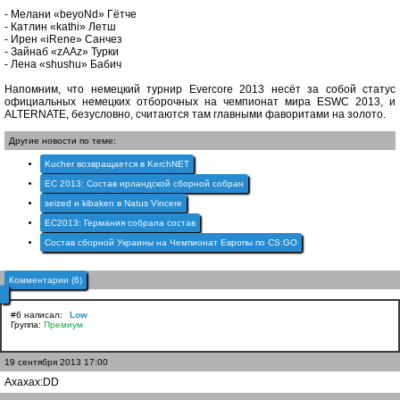
- Мелани «beyoNd» Гётче
- Катлин «kathi» Летш
- Ирен «iRene» Санчез
- Зайнаб «zAAz» Турки
- Лена «shushu» Бабич
Напомним, что немецкий турнир Evercore 2013 несёт за собой статус
официальных немецких отборочных на чемпионат мира ESWC 2013, и
ALTERNATE, безусловно, считаются там главными фаворитами на золото.
Другие новости по теме:
Kucher возвращается в KerchNET
EC 2013: Состав ирландской сборной собран
seized и kibaken в Natus Vincere
EC2013: Германия собрала состав
Состав сборной Украины на Чемпионат Европы по CS:GO
Комментарии (6)
#6 написал:
Low
Группа:
Премиум
19 сентября 2013 17:00
Ахахах:DD