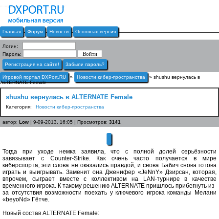
Главная
Форум
Новости
Основная версия
Логин:
Пароль:
Регистрация на сайте!
Забыли пароль?
Игровой портал DXPort.RU
»
Новости кибер-пространства
» shushu вернулась в
ALTERNATE Female
shushu вернулась в ALTERNATE Female
Категория:
Новости кибер-пространства
автор:
Low
| 9-09-2013, 16:05 | Просмотров:
3141
Тогда при уходе немка заявила, что с полной долей серьёзности
завязывает с Counter-Strike. Как очень часто получается в мире
киберспорта, эти слова не оказались правдой, и снова Бабич снова готова
играть и выигрывать. Заменит она Дженифер «JeNnY» Дзирсан, которая,
впрочем, сыграет вместе с коллективом на LAN-турнире в качестве
временного игрока. К такому решению ALTERNATE пришлось прибегнуть из-
за отсутствия возможности поехать у ключевого игрока команды Мелани
«beyoNd» Гётче.
Новый состав ALTERNATE Female: