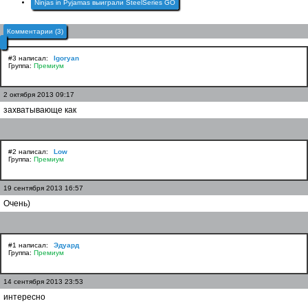
Ninjas in Pyjamas выиграли SteelSeries GO
Комментарии (3)
#3 написал:
Igoryan
Группа:
Премиум
2 октября 2013 09:17
захватывающе как
#2 написал:
Low
Группа:
Премиум
19 сентября 2013 16:57
Очень)
#1 написал:
Эдуард
Группа:
Премиум
14 сентября 2013 23:53
интересно