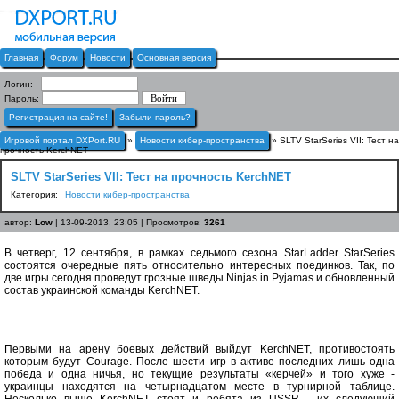
Главная
Форум
Новости
Основная версия
Логин:
Пароль:
Регистрация на сайте!
Забыли пароль?
Игровой портал DXPort.RU
»
Новости кибер-пространства
» SLTV StarSeries VII: Тест на
прочность KerchNET
SLTV StarSeries VII: Тест на прочность KerchNET
Категория:
Новости кибер-пространства
автор:
Low
| 13-09-2013, 23:05 | Просмотров:
3261
В четверг, 12 сентября, в рамках седьмого сезона StarLadder StarSeries
состоятся очередные пять относительно интересных поединков. Так, по
две игры сегодня проведут грозные шведы Ninjas in Pyjamas и обновленный
состав украинской команды KerchNET.
Первыми на арену боевых действий выйдут KerchNET, противостоять
которым будут Courage. После шести игр в активе последних лишь одна
победа и одна ничья, но текущие результаты «керчей» и того хуже -
украинцы находятся на четырнадцатом месте в турнирной таблице.