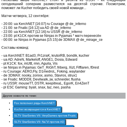
Несколько выше KerchNET стоят и ребята из USSR - их следующий
сегодняшний соперник разместился на десятой строчке. Посмотрим,
поможет ли Kucher победить своей новой команде...
Матчи четверга, 12 сентября:
- 20:00: ua KerchNET [16:07] ru Courage @ de_inferno
- 21:00: se Fnatic [16:12] ua AD @ de_inferno
- 22:00: ua KerchNET [12:16] ru USSR @ de_inferno
- 23:00: pt K1CK против se Ninjas in Pyjamas * матч перенесён
- 00:00: se Ninjas in Pyjamas [15:15] de 3DMAX @ de_mirage_ce
Составы команд:
- ua KerchNET: B1ad3, Pr1zraK, krutoiRB, bondik, kucher
- ua AD: AdreN, Markeloff, ANGE1, Dosia, Edward
- pt K1CK: fox, mUttt, rmn, Aguila, Vis
- se Ninjas in Pyjamas: GeT_RiGhT, friberg, Xizt, Fifflaren, f0rest
- ru Courage: AERO,Fly, D1medroL, Foking, waylander
- de 3DMAX: nooky, zonixx, asmo, Stavros, strux1
- se Fnatic: MODDII, Devilwalk, jw, schneider, flusha
- ru USSR: mouseTT, DSTR, keepitreaL, EgorK, En4ZenT
- pl ESC Gaming: byali, snax, taz, neo, pasha
Другие новости по теме:
Fox пополнил ряды KerchNET
Kucher возвращается в KerchNET
SLTV StarSeries VII: VeryGames против Fnatic
SLTV StarSeries VII: Na`Vi против AD