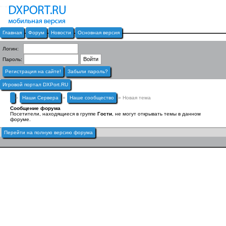
Главная
Форум
Новости
Основная версия
Логин:
Пароль:
Регистрация на сайте!
Забыли пароль?
Игровой портал DXPort.RU
»
Наши Сервера
»
Наше сообщество
» Новая тема
Сообщение форума
Посетители, находящиеся в группе
Гости
, не могут открывать темы в данном
форуме.
Перейти на полную версию форума