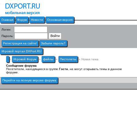
Главная
Форум
Новости
Основная версия
Логин:
Пароль:
Регистрация на сайте!
Забыли пароль?
Игровой портал DXPort.RU
»
Игровой Форум
»
файлы
»
Пистолеты
» Новая тема
Сообщение форума
Посетители, находящиеся в группе
Гости
, не могут открывать темы в данном
форуме.
Перейти на полную версию форума