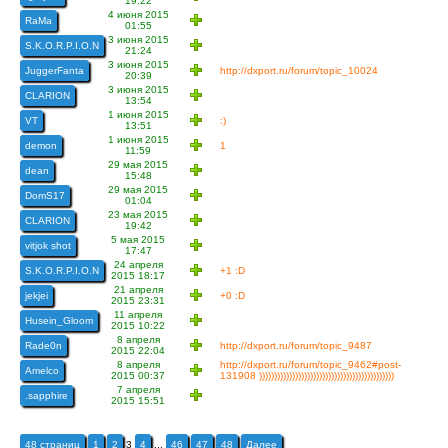
19:22
4 июня 2015
RaMa
01:55
3 июня 2015
S.K.O.R.P.I.O.N
21:24
3 июня 2015
JuggerFanta
http://dxport.ru/forum/topic_10024
20:39
3 июня 2015
CLARION
13:54
1 июня 2015
VT
:)
13:51
1 июня 2015
demon
1
11:59
29 мая 2015
dean
15:48
29 мая 2015
DomS17
01:04
23 мая 2015
CLARION
19:42
5 мая 2015
vitjok shot
17:47
24 апреля
S.K.O.R.P.I.O.N
+1 :D
2015 18:17
21 апреля
jekjei
+0 :D
2015 23:31
11 апреля
Husein_Gloom
2015 10:22
8 апреля
Rade0n
http://dxport.ru/forum/topic_9487
2015 22:04
8 апреля
http://dxport.ru/forum/topic_9462#post-
Amelco
2015 00:37
131908 )))))))))))))))))))))))))))))))))))))))))))))
7 апреля
.sapphire
2015 15:51
48 страниц
1
2
3
4
...
46
47
48
Далее