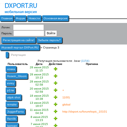
Главная
Форум
Новости
Основная версия
Логин:
Пароль:
Регистрация на сайте!
Забыли пароль?
Игровой портал DXPort.RU
» Страница 3
» Репутация
Репутация пользователя: .bear
(1154)
Пользователь
Дата
Действие
Причина
28 июня 2015
нокиа
11:15
28 июня 2015
Husein_Gloom
10:13
28 июня 2015
evrey
02:58
20 июня 2015
р1тм
+
02:59
18 июня 2015
vitjok shot
1100)
10:38
13 июня 2015
remake
global
18:07
11 июня 2015
JuggerFanta
http://dxport.ru/forum/topic_10101
04:34
8 июня 2015
Ifan4ik
13:23
7 июня 2015
Igoryan