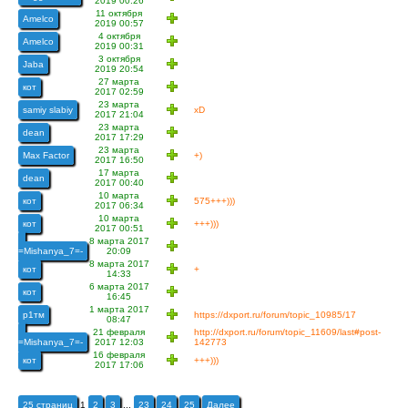
2019 00:26
11 октября
Amelco
2019 00:57
4 октября
Amelco
2019 00:31
3 октября
Jaba
2019 20:54
27 марта
кот
2017 02:59
23 марта
samiy slabiy
xD
2017 21:04
23 марта
dean
2017 17:29
23 марта
Max Factor
+)
2017 16:50
17 марта
dean
2017 00:40
10 марта
кот
575+++)))
2017 06:34
10 марта
кот
+++)))
2017 00:51
-
8 марта 2017
=Mishanya_7=-
20:09
8 марта 2017
кот
+
14:33
6 марта 2017
кот
16:45
1 марта 2017
р1тм
https://dxport.ru/forum/topic_10985/17
08:47
-
21 февраля
http://dxport.ru/forum/topic_11609/last#post-
=Mishanya_7=-
2017 12:03
142773
16 февраля
кот
+++)))
2017 17:06
25 страниц
1
2
3
...
23
24
25
Далее