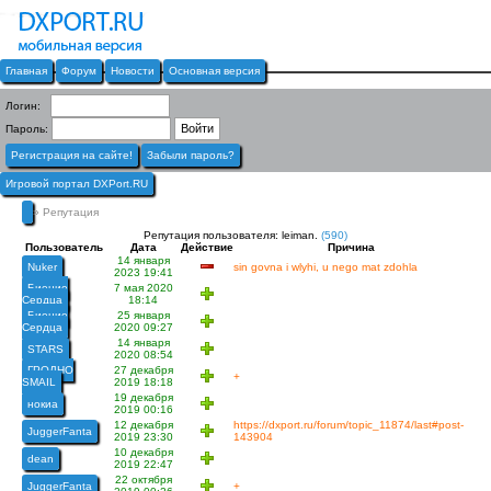
Главная
Форум
Новости
Основная версия
Логин:
Пароль:
Регистрация на сайте!
Забыли пароль?
Игровой портал DXPort.RU
» Репутация
Репутация пользователя: leiman.
(590)
Пользователь
Дата
Действие
Причина
14 января
Nuker
sin govna i wlyhi, u nego mat zdohla
2023 19:41
Биение
7 мая 2020
Сердца
18:14
Биение
25 января
Сердца
2020 09:27
14 января
STARS
2020 08:54
ГРОДНО
27 декабря
+
SMAIL
2019 18:18
19 декабря
нокиа
2019 00:16
12 декабря
https://dxport.ru/forum/topic_11874/last#post-
JuggerFanta
2019 23:30
143904
10 декабря
dean
2019 22:47
22 октября
JuggerFanta
+