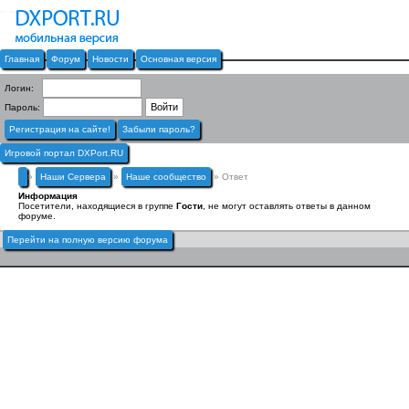
Главная
Форум
Новости
Основная версия
Логин:
Пароль:
Регистрация на сайте!
Забыли пароль?
Игровой портал DXPort.RU
»
Наши Сервера
»
Наше сообщество
» Ответ
Информация
Посетители, находящиеся в группе
Гости
, не могут оставлять ответы в данном
форуме.
Перейти на полную версию форума