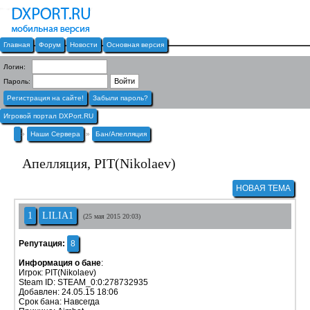
Главная
Форум
Новости
Основная версия
Логин:
Пароль:
Регистрация на сайте!
Забыли пароль?
Игровой портал DXPort.RU
»
Наши Сервера
»
Бан/Апелляция
Апелляция, PIT(Nikolaev)
НОВАЯ ТЕМА
1
LILIA1
(25 мая 2015 20:03)
Репутация:
8
Информация о бане
:
Игрок: PIT(Nikolaev)
Steam ID: STEAM_0:0:278732935
Добавлен: 24.05.15 18:06
Срок бана: Навсегда