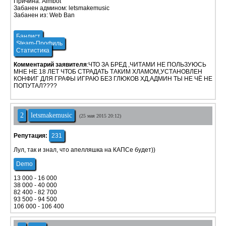
Причина: Aimbot
Забанен админом: letsmakemusic
Забанен из: Web Ban
Банлист
Steam-Профиль
Статистика
Комментарий заявителя
:ЧТО ЗА БРЕД ,ЧИТАМИ НЕ ПОЛЬЗУЮСЬ
МНЕ НЕ 18 ЛЕТ ЧТОБ СТРАДАТЬ ТАКИМ ХЛАМОМ,УСТАНОВЛЕН
КОНФИГ ДЛЯ ГРАФЫ ИГРАЮ БЕЗ ГЛЮКОВ ХД,АДМИН ТЫ НЕ ЧЁ НЕ
ПОПУТАЛ????
2
letsmakemusic
(25 мая 2015 20:12)
Репутация:
231
Лул, так и знал, что апелляшка на КАПСе будет))
Demo
13 000 - 16 000
38 000 - 40 000
82 400 - 82 700
93 500 - 94 500
106 000 - 106 400