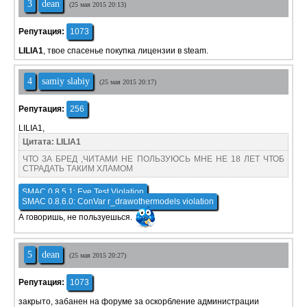
3
dean
(25 мая 2015 20:13)
Репутация:
1073
LILIA1
, твое спасенье покупка лицензии в steam.
4
samiy slabiy
(25 мая 2015 20:17)
Репутация:
256
LILIA1,
Цитата: LILIA1
ЧТО ЗА БРЕД ,ЧИТАМИ НЕ ПОЛЬЗУЮСЬ МНЕ НЕ 18 ЛЕТ ЧТОБ
СТРАДАТЬ ТАКИМ ХЛАМОМ
SMAC 0.8.5.1: Eye Test Violation
SMAC 0.8.6.0: ConVar r_drawothermodels violation
А говоришь, не пользуешься.
5
dean
(25 мая 2015 20:27)
Репутация:
1073
закрыто, забанен на форуме за оскорбление администрации