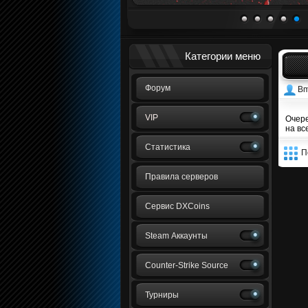
1
2
3
4
5
Категории меню
Форум
B
VIP
Очере
на вс
Статистика
П
Правила серверов
Сервис DXCoins
Steam Аккаунты
Counter-Strike Source
Турниры