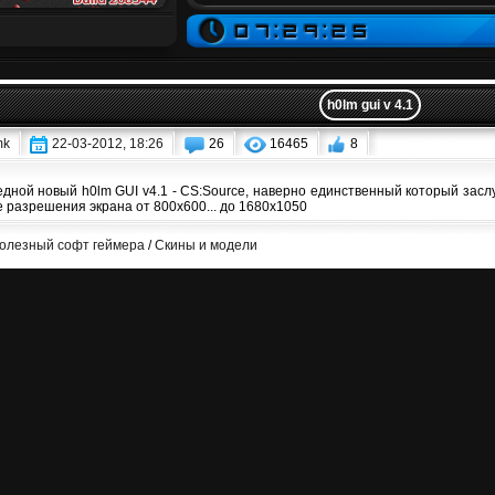
h0lm gui v 4.1
mk
22-03-2012, 18:26
26
16465
8
дной новый h0lm GUI v4.1 - CS:Source, наверно единственный который засл
е разрешения экрана от 800х600... до 1680х1050
олезный софт геймера
/
Скины и модели