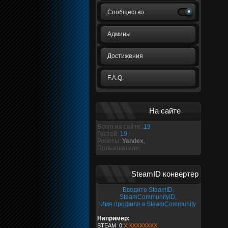
Сообщество
Админы
Достижения
F.A.Q.
На сайте
Всего на сайте:
19
Гостей:
19
Роботы:
Yandex
,
Пользователи:
SteamID конвертер
Введите SteamID,
SteamCommunityID,
Имя профиля в SteamCommunity
Например:
STEAM_0:
X
:
XXXXXXXX