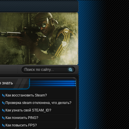
 знать
Как восстановить Steam?
Проверка steam отклонена, что делать?
Как узнать свой STEAM_ID?
Как понизить PING?
Как повысить FPS?