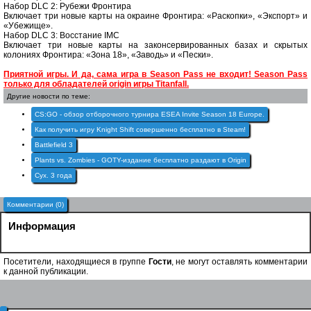
Набор DLC 2: Рубежи Фронтира
Включает три новые карты на окраине Фронтира: «Раскопки», «Экспорт» и
«Убежище».
Набор DLC 3: Восстание IMC
Включает три новые карты на законсервированных базах и скрытых
колониях Фронтира: «Зона 18», «Заводь» и «Пески».
Приятной игры. И да, сама игра в Season Pass не входит! Season Pass
только для обладателей origin игры Titanfall.
Другие новости по теме:
CS:GO - обзор отборочного турнира ESEA Invite Season 18 Europe.
Как получить игру Knight Shift совершенно бесплатно в Steam!
Battlefield 3
Plants vs. Zombies - GOTY-издание бесплатно раздают в Origin
Cyx. 3 года
Комментарии (0)
Информация
Посетители, находящиеся в группе
Гости
, не могут оставлять комментарии
к данной публикации.