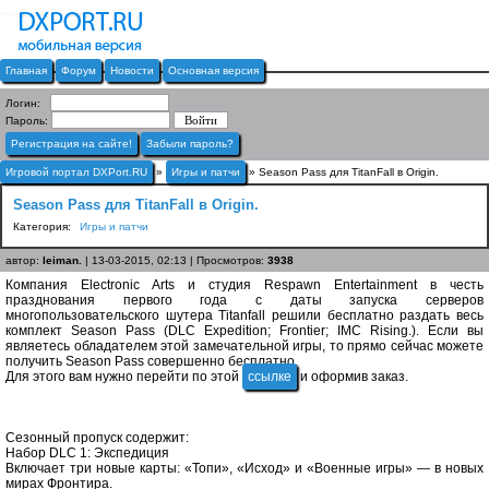
Главная
Форум
Новости
Основная версия
Логин:
Пароль:
Регистрация на сайте!
Забыли пароль?
Игровой портал DXPort.RU
»
Игры и патчи
» Season Pass для TitanFall в Origin.
Season Pass для TitanFall в Origin.
Категория:
Игры и патчи
автор:
leiman.
| 13-03-2015, 02:13 | Просмотров:
3938
Компания Electronic Arts и студия Respawn Entertainment в честь
празднования первого года с даты запуска серверов
многопользовательского шутера Titanfall решили бесплатно раздать весь
комплект Season Pass (DLC Expedition; Frontier; IMC Rising.). Если вы
являетесь обладателем этой замечательной игры, то прямо сейчас можете
получить Season Pass совершенно бесплатно.
Для этого вам нужно перейти по этой
ссылке
и оформив заказ.
Сезонный пропуск содержит:
Набор DLC 1: Экспедиция
Включает три новые карты: «Топи», «Исход» и «Военные игры» — в новых
мирах Фронтира.