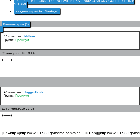
ПОЛУЧАЕМ БЕСПЛАТНО ENCLAVE И EAST INDIA COMPANY GOLD EDITION В
STEAM!
Раздача игры Gun Monkeys!
Комментарии (5)
#5 написал:
Naikon
Группа:
Премиум
22 ноября 2016 19:04
+++++
--------------------
#4 написал:
JuggerFanta
Группа:
Премиум
11 ноября 2016 22:08
+++++
--------------------
[[url=http://]https://cw016530.gameme.com/sig/1_101.png]]https://cw016530.game