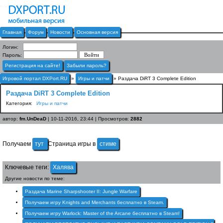
Главная
Форум
Новости
Основная версия
Логин:
Пароль:
Регистрация на сайте!
Забыли пароль?
Игровой портал DXPort.RU
»
Игры и патчи
» Раздача DiRT 3 Complete Edition
Раздача DiRT 3 Complete Edition
Категория:
Игры и патчи
автор:
fm.UnDeaD
| 10-11-2016, 23:44 | Просмотров:
2882
Получаем
тут
Страница игры в
стиме
Ключевые теги:
Халява
Другие новости по теме:
Раздача Marine Sharpshooter II: Jungle Warfare
Получаем игру Knights and Merchants бесплатно в Steam.
Получаем игру Warlock: Master of the Arcane бесплатно в Steam!