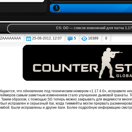
CS: GO — список изменений для патча 1.17
AZAAAAAAAA
25-08-2012, 12:07
5
16389
0
бщается, что обновление под техническим номером «1.17.4.0», исправило не
геймеров самым заметным изменением стало улучшение дымовой гранаты. Те
. Таким образом, с помощью SG теперь можно закрывать для видимости многи
 был исправлен и серьезный баг, когда тиммейты могли прервать разминиров
омбой. Были исправлены и другие баги. Более подробную информацию смотрит