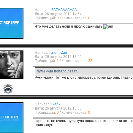
Написал:
ZAZAAAAAAAA
Дата: 26 августа 2012 14:54
Публикаций:
0
/ Комментариев:
0
Что мне делать если я люблю зажимать
Написал:
Zig-n-Zag
Дата: 26 августа 2012 13:42
Публикаций:
1
/ Комментариев:
23
пули куда попало летят.
Руки-крюки. Тот же глок с километра точен как авп. Главн
Написал:
iYarik
Дата: 26 августа 2012 13:38
Публикаций:
0
/ Комментариев:
0
стрелять не очень. пули куда попало летят. физики нет по
привыкнуть