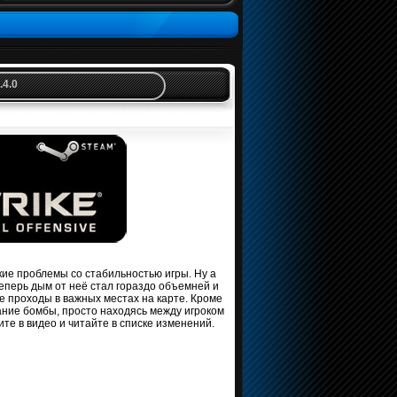
.4.0
кие проблемы со стабильностью игры. Ну а
перь дым от неё стал гораздо объемней и
е проходы в важных местах на карте. Кроме
ание бомбы, просто находясь между игроком
е в видео и читайте в списке изменений.