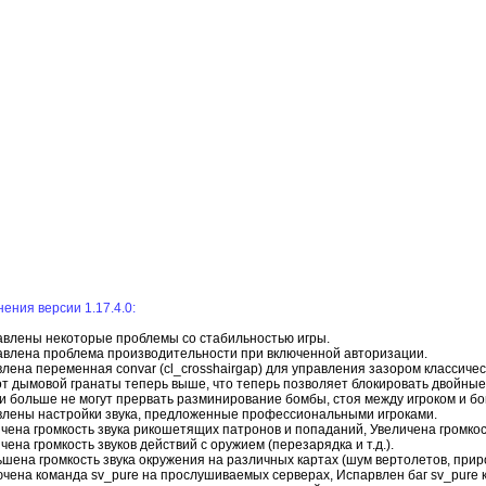
ения версии 1.17.4.0:
влены некоторые проблемы со стабильностью игры.
влена проблема производительности при включенной авторизации.
лена переменная convar (cl_crosshairgap) для управления зазором классичес
т дымовой гранаты теперь выше, что теперь позволяет блокировать двойные
и больше не могут прервать разминирование бомбы, стоя между игроком и бо
лены настройки звука, предложенные профессиональными игроками.
чена громкость звука рикошетящих патронов и попаданий, Увеличена громкост
чена громкость звуков действий с оружием (перезарядка и т.д.).
шена громкость звука окружения на различных картах (шум вертолетов, природ
чена команда sv_pure на прослушиваемых серверах, Испарвлен баг sv_pure 