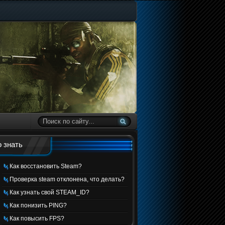
 знать
Как восстановить Steam?
Проверка steam отклонена, что делать?
Как узнать свой STEAM_ID?
Как понизить PING?
Как повысить FPS?