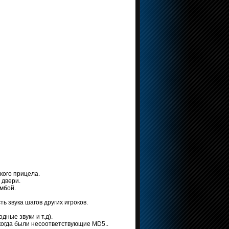
кого прицела.
 двери.
мбой.
ь звука шагов других игроков.
ные звуки и т.д).
когда были несоответствующие MD5..