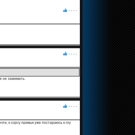
- -
-
-
- -
-
-
ое не зажимать.
- -
-
-
чти, к сорсу привык уже постараюсь к гоу