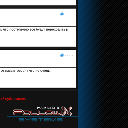
- -
-
-
у что постепенно все будут переходить в
- -
-
-
 отзывам говорят что не очень.
ной публикации.