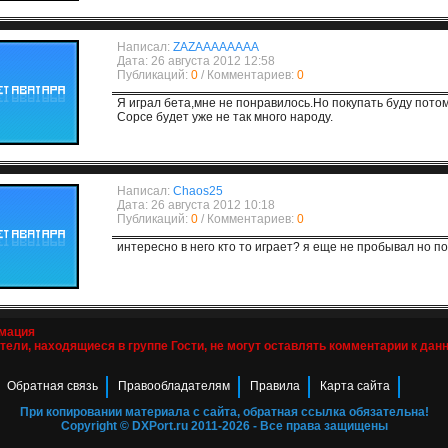
Написал:
ZAZAAAAAAAA
Дата: 26 августа 2012 12:58
Публикаций:
0
/ Комментариев:
0
Я играл бета,мне не понравилось.Но покупать буду потом
Сорсе будет уже не так много народу.
Написал:
Chaos25
Дата: 26 августа 2012 10:18
Публикаций:
0
/ Комментариев:
0
интересно в него кто то играет? я еще не пробывал но по
мация
тели, находящиеся в группе
Гости
, не могут оставлять комментарии к дан
Обратная связь
Правообладателям
Правила
Карта сайта
При копировании материала с сайта, обратная ссылка обязательна!
Copyright © DXPort.ru 2011-2026 - Все права защищены