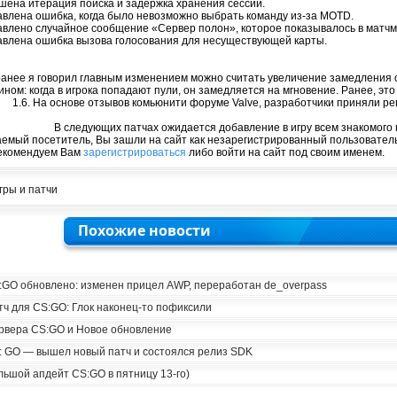
ена итерация поиска и задержка хранения сессий.
влена ошибка, когда было невозможно выбрать команду из-за MOTD.
влено случайное сообщение «Сервер полон», которое показывалось в матчм
влена ошибка вызова голосования для несуществующей карты.
ранее я говорил главным изменением можно считать увеличение замедления от
ином: когда в игрока попадают пули, он замедляется на мгновение. Ранее, эт
1.6. На основе отзывов комьюнити форуме Valve, разработчики приняли ре
В следующих патчах ожидается добавление в игру всем знакомого 
емый посетитель, Вы зашли на сайт как незарегистрированный пользователь
екомендуем Вам
зарегистрироваться
либо войти на сайт под своим именем.
гры и патчи
Похожие новости
:GO обновлено: изменен прицел AWP, переработан de_overpass
тч для CS:GO: Глок наконец-то пофиксили
рвера CS:GO и Новое обновление
: GO — вышел новый патч и состоялся релиз SDK
льшой апдейт CS:GO в пятницу 13-го)