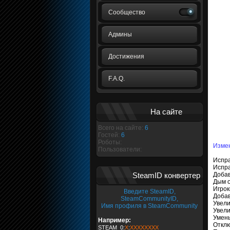
Сообщество
Админы
Достижения
F.A.Q.
На сайте
Всего на сайте:
6
Гостей:
6
Роботы:
Измен
Пользователи:
Испра
Испра
SteamID конвертер
Добав
Дым о
Игрок
Введите SteamID,
Добав
SteamCommunityID,
Увели
Имя профиля в SteamCommunity
Увели
Умень
Например:
Отклю
STEAM_0:
X
:
XXXXXXXX