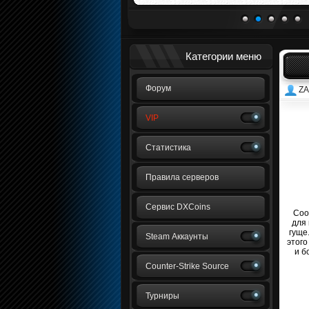
1
2
3
4
5
Категории меню
Форум
Z
VIP
Статистика
Правила серверов
Сервис DXCoins
Соо
для 
гуще
Steam Аккаунты
этого
и б
Counter-Strike Source
Турниры