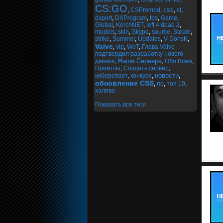
CS:GO
css
,
CSPromod
,
,
ct
,
dxport
,
DXProgram
,
fps
,
Game
,
Global
,
KerchNET
,
left 4 dead 2
,
models
,
skin
,
Skype
,
source
,
Steam
,
strike
,
Summer
,
Updates
,
V-DonsK
,
Valve
,
vip
,
WoT
,
Глава Valve
подтвердил разработку нового
Наши Сервера
движка
,
,
Обо Всём
,
Приколы
,
Создать сервер
,
новости
киберспорт
,
конкурс
,
,
обновление CSS
,
по
,
топ 10
,
халява
Показать все теги