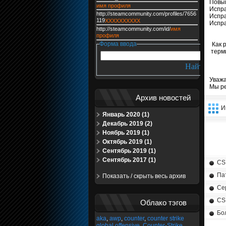
Повыш
имя профиля
Испра
http://steamcommunity.com/profiles/7656
Испра
119
XXXXXXXXXX
Испра
http://steamcommunity.com/id/
имя
профиля
Форма ввода
Как 
терм
Уважа
Мы р
Архив новостей
И
Январь 2020 (1)
Декабрь 2019 (2)
Ноябрь 2019 (1)
Октябрь 2019 (1)
Сентябрь 2019 (1)
Сентябрь 2017 (1)
CS
Па
Показать / скрыть весь архив
Се
CS
Облако тэгов
Бо
aka
,
awp
,
counter
,
counter strike
global offensive
,
Counter-Strike
,