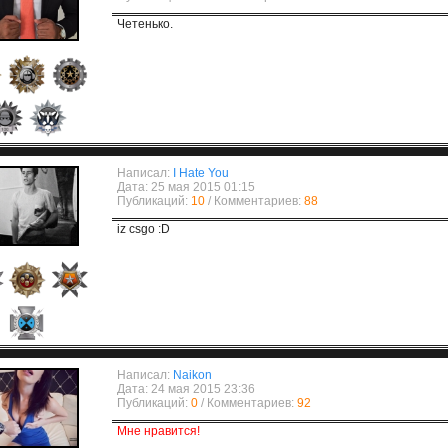
Четенько.
Написал:
I Hate You
Дата: 25 мая 2015 01:15
Публикаций:
10
/ Комментариев:
88
iz csgo :D
Написал:
Naikon
Дата: 24 мая 2015 23:36
Публикаций:
0
/ Комментариев:
92
Мне нравится!