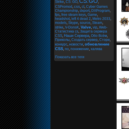
CS:GO
Strike
,
CS: GO
,
,
css
CSPromod
,
,
ct
,
Cyber Games
Championship
,
dxport
,
DXProgram
,
fps
,
free steam keys
,
Game
,
headshot
,
left 4 dead 2
,
Metro 2033
,
models
,
Skype
,
source
,
Steam
,
Valve
strike
,
V-DonsK
,
,
vip
,
Web-
Статистика cs
,
Защита сервера
Наши Сервера
CSS
,
,
Обо Всём
,
Приколы
,
Создать сервер
,
Стори
,
обновление
новости
конкурс
,
,
CSS
,
по
,
понижение
,
халява
Показать все теги