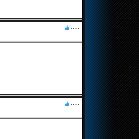
- -
-
-
- -
-
-