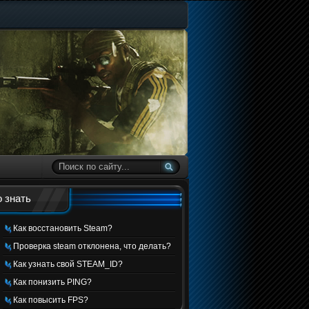
 знать
Как восстановить Steam?
Проверка steam отклонена, что делать?
Как узнать свой STEAM_ID?
Как понизить PING?
Как повысить FPS?