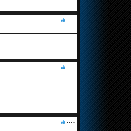
- -
-
-
- -
-
-
- -
-
-