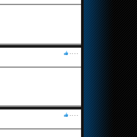
- -
-
-
- -
-
-