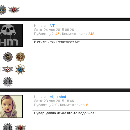
Написал:
VT
Дата: 24 мая 2015 08:26
Публикаций:
45
/ Комментариев:
248
В стиле игры Remember Me
Написал:
vitjok shot
Дата: 23 мая 2015 18:46
Публикаций:
0
/ Комментариев:
6
Супер, давно искал что-то подобное!