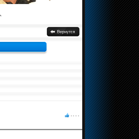
.
- -
-
-