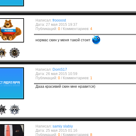
Написал:
froooost
Дата: 27 мая 2015 19:37
Публикаций:
0
/ Комментариев:
4
нормас скин у меня такой стоит
Написал:
DomS17
Дата: 26 мая 2015 10:59
Публикаций:
0
/ Комментариев:
1
Дааа красивий скин мне нравится)
Написал:
samiy slabiy
Дата: 25 мая 2015 01:16
Публикаций:
0
/ Комментариев:
8