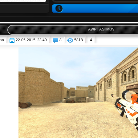
AWP | ASIIMOV
an
22-05-2015, 23:49
8
5818
4