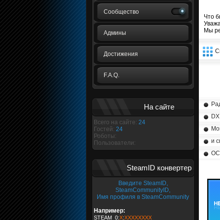
Сообщество
Что б
Уважа
Мы р
Админы
С
Достижения
F.A.Q.
Ра
На сайте
DX
Всего на сайте:
24
Mo
Гостей:
24
Роботы:
и с
Пользователи:
ОС
SteamID конвертер
Введите SteamID,
SteamCommunityID,
Имя профиля в SteamCommunity
Например:
STEAM_0:
X
:
XXXXXXXX