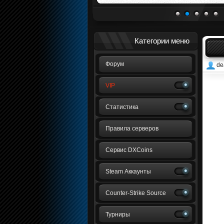
1
2
3
4
5
Категории меню
Форум
de
VIP
Статистика
Правила серверов
Сервис DXCoins
Steam Аккаунты
Counter-Strike Source
Турниры