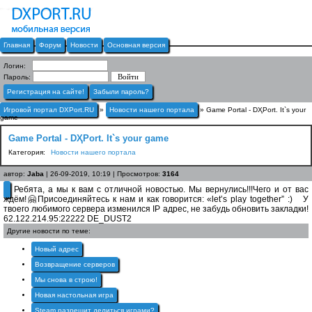
Главная
Форум
Новости
Основная версия
Логин:
Пароль:
Регистрация на сайте!
Забыли пароль?
Игровой портал DXPort.RU
»
Новости нашего портала
» Game Portal - DҲPort. It`s your
game
Game Portal - DҲPort. It`s your game
Категория:
Новости нашего портала
автор:
Jaba
| 26-09-2019, 10:19 | Просмотров:
3164
Ребята, а мы к вам с отличной новостью. Мы вернулись!!!Чего и от вас
ждём!🤗Присоединяйтесь к нам и как говорится: «let’s play together” :) У
твоего любимого сервера изменился IP адрес, не забудь обновить закладки!
62.122.214.95:22222 DE_DUST2
Другие новости по теме:
Новый адрес
Возвращение серверов
Мы снова в строю!
Новая настольная игра
Steam разрешит делиться играми?