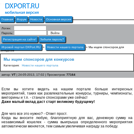
Главная
Форум
Новости
Основная версия
Логин:
Пароль:
Регистрация на сайте!
Забыли пароль?
Игровой портал DXPort.RU
»
Новости нашего портала
» Мы ищем спонсоров для
конкурсов
Мы ищем спонсоров для конкурсов
Категория:
Новости нашего портала
автор:
VT
| 24-05-2013, 17:02 | Просмотров:
77164
Если вы хотите видеть на нашем портале больше интересных
мероприятий, таких как развлекательные конкурсы, турниры, чемпионаты,
викторины и т.п. - станьте спонсорами уже сейчас!
Даже малый вклад даст старт великому будущему!
Для чего все это нужно? - Ответ прост.
Когда вы вносите любую, благоприятную для вас, денежную сумму на
независимый кошелек - сумма выигрыша определенного мероприятия
автоматически меняется, тем самым увеличивая награду за победу.