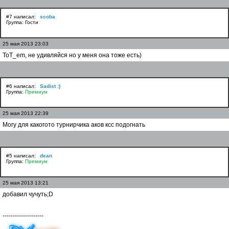
#7 написал:
scoba
Группа: Гости
25 мая 2013 23:03
ToT_em, не удивляйся но у меня она тоже есть)
#6 написал:
Sadist :)
Группа:
Премиум
25 мая 2013 22:39
Могу для какогото турнирчика аков ксс подогнать
#5 написал:
dean
Группа:
Премиум
25 мая 2013 13:21
добавил чучуть;D
--------------------