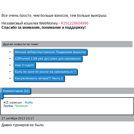
Все очень просто, чем больше взносов, тем больше выигрыш.
Независмый кошелек WebMoney -
R291228604996
Спасибо за внимание, понимание и поддержку!
Другие новости по теме:
Мнение киберспортсменов: Поддержка фанатов
CSPromod 1.09 уже доступен для скачивания
Нам 3 года!!!
Быть ли зоне по source на cyberarena.tv ?
Как распознать читера?! Часть 2
Комментарии (11)
#11 написал:
RaMa
Группа:
Премиум
17 октября 2013 23:17
Давно турниров не было.