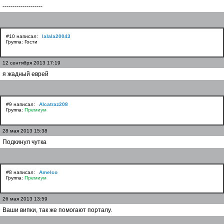
--------------------
#10 написал:
lalala20043
Группа: Гости
12 сентября 2013 17:19
я жадный еврей
#9 написал:
Alcatraz208
Группа:
Премиум
28 мая 2013 15:38
Подкинул чутка
#8 написал:
Amelco
Группа:
Премиум
26 мая 2013 13:59
Ваши випки, так же помогают порталу.