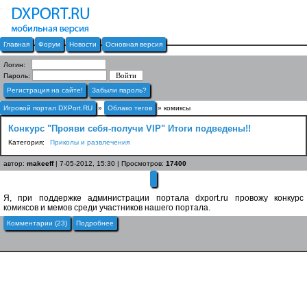
Главная
Форум
Новости
Основная версия
Логин:
Пароль:
Регистрация на сайте!
Забыли пароль?
Игровой портал DXPort.RU
»
Облако тегов
» комиксы
Конкурс "Прояви себя-получи VIP" Итоги подведены!!
Категория:
Приколы и развлечения
автор:
makeeff
| 7-05-2012, 15:30 | Просмотров:
17400
Я, при поддержке администрации портала dxport.ru провожу конкурс
комиксов и мемов среди участников нашего портала.
Комментарии (23)
Подробнее