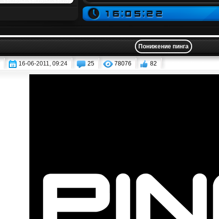
Понижение пинга
16-06-2011, 09:24
25
78076
82