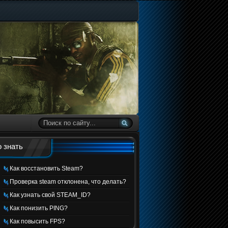
 знать
Как восстановить Steam?
Проверка steam отклонена, что делать?
Как узнать свой STEAM_ID?
Как понизить PING?
Как повысить FPS?