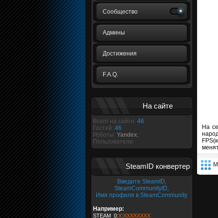
Сообщество
Админы
Достижения
F.A.Q.
На сайте
Всего на сайте:
46
На се
Гостей:
46
народ
Роботы:
Yandex
,
FPS(к
Пользователи:
менят
М
SteamID конвертер
Введите SteamID,
SteamCommunityID,
Имя профиля в SteamCommunity
Например:
STEAM_0:
X
:
XXXXXXXX