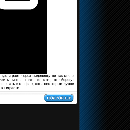
 где играет через выделенку не так много
зить пинг, а также те, которые сберегут
рописать в конфиге, хотя некоторые лучше
 вы играете.