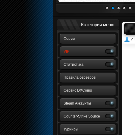
1
2
3
4
5
Категории меню
Форум
VT
VIP
Статистика
Правила серверов
Сервис DXCoins
Steam Аккаунты
Counter-Strike Source
Турниры