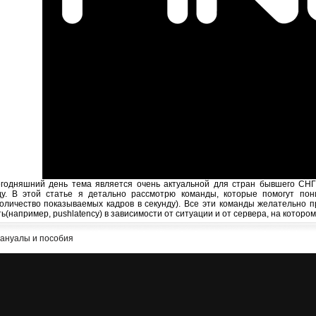
годняшний день тема является очень актуальной для стран бывшего СНГ,
у. В этой статье я детально рассмотрю команды, которые помогут пони
оличество показываемых кадров в секунду). Все эти команды желательно п
ь(например, pushlatency) в зависимости от ситуации и от сервера, на котором
ануалы и пособия