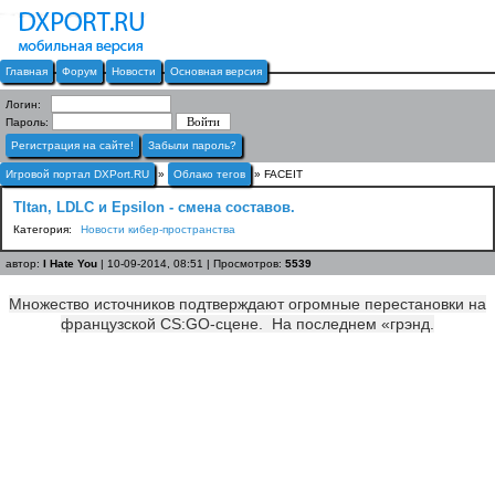
Главная
Форум
Новости
Основная версия
Логин:
Пароль:
Регистрация на сайте!
Забыли пароль?
Игровой портал DXPort.RU
»
Облако тегов
» FACEIT
TItan, LDLC и Epsilon - смена составов.
Категория:
Новости кибер-пространства
автор:
I Hate You
| 10-09-2014, 08:51 | Просмотров:
5539
Множество источников подтверждают огромные перестановки на
французской CS:GO-сцене. На последнем «грэнд.