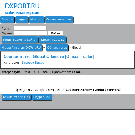
Главная
Форум
Новости
Основная версия
Логин:
Пароль:
Регистрация на сайте!
Забыли пароль?
Игровой портал DXPort.RU
»
Облако тегов
» Global
Counter-Strike: Global Offensive [Official Trailer]
Категория:
Игровое Видео
автор:
sayks
| 26-08-2011, 15:43 | Просмотров:
15146
Официальный трейлер к игре
Counter-Strike: Global Offensive
Комментарии (15)
Подробнее