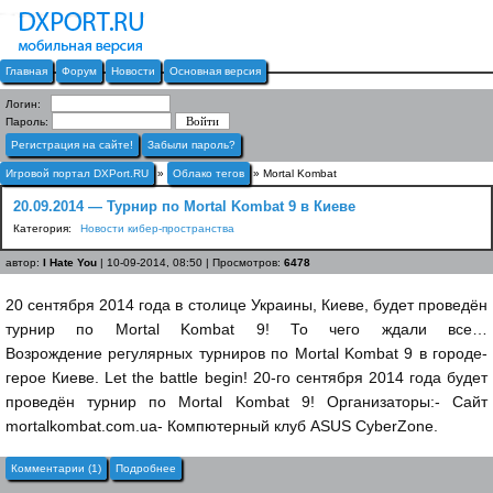
Главная
Форум
Новости
Основная версия
Логин:
Пароль:
Регистрация на сайте!
Забыли пароль?
Игровой портал DXPort.RU
»
Облако тегов
» Mortal Kombat
20.09.2014 — Турнир по Mortal Kombat 9 в Киеве
Категория:
Новости кибер-пространства
автор:
I Hate You
| 10-09-2014, 08:50 | Просмотров:
6478
20 сентября 2014 года в столице Украины, Киеве, будет проведён
турнир по Mortal Kombat 9! То чего ждали все…
Возрождение регулярных турниров по Mortal Kombat 9 в городе-
герое Киеве. Let the battle begin! 20-го сентября 2014 года будет
проведён турнир по Mortal Kombat 9! Организаторы:- Сайт
mortalkombat.com.ua- Компютерный клуб ASUS CyberZone.
Комментарии (1)
Подробнее