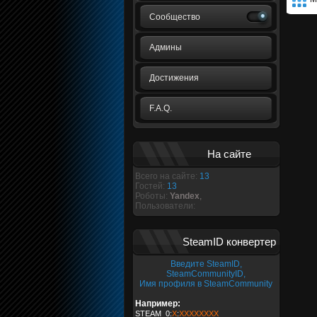
Сообщество
Админы
Достижения
F.A.Q.
На сайте
Всего на сайте:
13
Гостей:
13
Роботы:
Yandex
,
Пользователи:
SteamID конвертер
Введите SteamID,
SteamCommunityID,
Имя профиля в SteamCommunity
Например:
STEAM_0:
X
:
XXXXXXXX