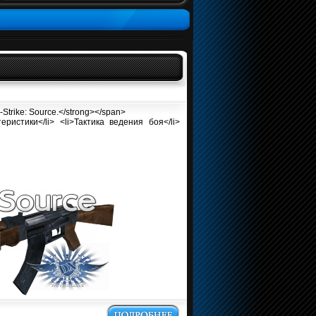
-Strike: Source.</strong></span>
истики</li> <li>Тактика ведения боя</li>