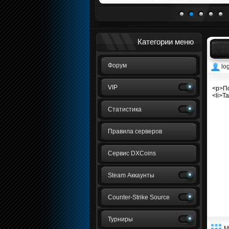
1
2
3
4
5
Категории меню
Форум
lo
VIP
<p>По
<li>Т
Статистика
Правила серверов
Сервис DXCoins
Steam Аккаунты
Counter-Strike Source
Турниры
М