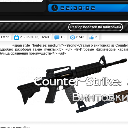
Разбор полётов по винтовкам
g1st72
21-12-2013, 16:40
13
6743
2
<span style="font-size: medium;"><strong>Статья о винтовках из Counter
дробно разобрал такие пункты:</p> <ul> <li>Игровые физические характер
аблица сравнения преимуществ</li> </ul>
ануалы и пособия