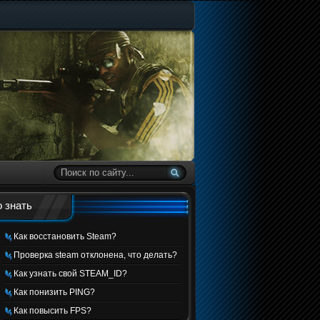
 знать
Как восстановить Steam?
Проверка steam отклонена, что делать?
Как узнать свой STEAM_ID?
Как понизить PING?
Как повысить FPS?