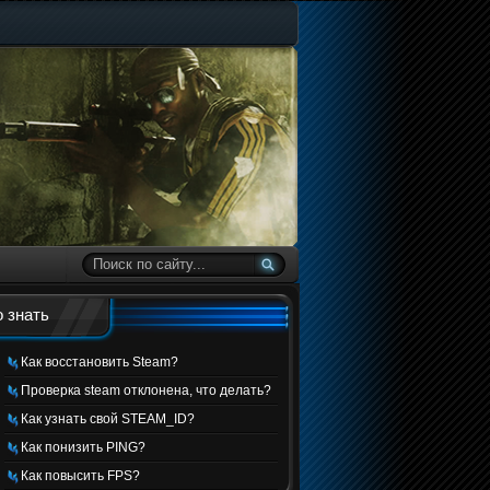
 знать
Как восстановить Steam?
Проверка steam отклонена, что делать?
Как узнать свой STEAM_ID?
Как понизить PING?
Как повысить FPS?