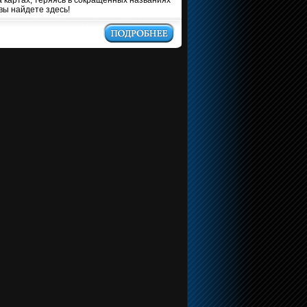
а картах, теряясь в сокращенных названиях
вы найдете здесь!