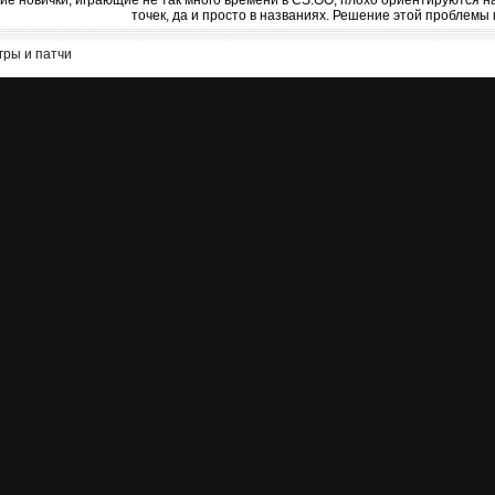
ие новички, играющие не так много времени в CS:GO, плохо ориентируются н
точек, да и просто в названиях. Решение этой проблемы 
гры и патчи