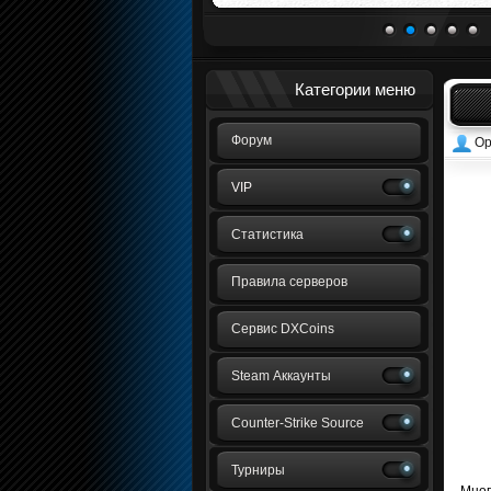
1
2
3
4
5
Категории меню
Форум
Ор
VIP
Статистика
Правила серверов
Сервис DXCoins
Steam Аккаунты
Counter-Strike Source
Турниры