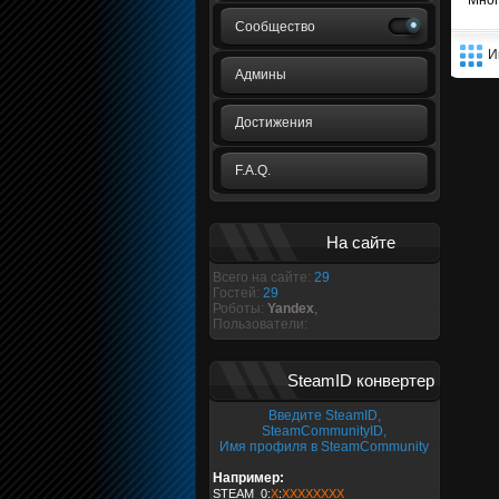
Мног
Сообщество
И
Админы
Достижения
F.A.Q.
На сайте
Всего на сайте:
29
Гостей:
29
Роботы:
Yandex
,
Пользователи:
SteamID конвертер
Введите SteamID,
SteamCommunityID,
Имя профиля в SteamCommunity
Например:
STEAM_0:
X
:
XXXXXXXX