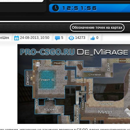
Обозначение точек на картах
еШек
24-08-2013, 10:50
5
14273
0